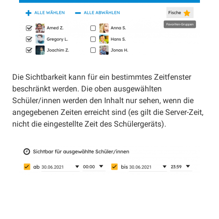
Schüler/innen einladen
Schüler/innen übertragen
Gruppen verwenden
Materialien
Materialien erstellen
Die Sichtbarkeit kann für ein bestimmtes Zeitfenster
Abgabeformen
beschränkt werden. Die oben ausgewählten
Anhänge
Schüler/innen werden den Inhalt nur sehen, wenn die
angegebenen Zeiten erreicht sind (es gilt die Server-Zeit,
Sammlung
nicht die eingestellte Zeit des Schülergeräts).
Selbsttest
Umfrage
Interaktiv (extern)
Materialien freigegeben
Materialien filtern
Materialien archivieren