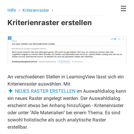
☰
Hilfe
›
Kriterienraster
›
Kriterienraster erstellen
Kontoeinstellungen
Avatar
Passwort
Benutzer wechseln
Schule wechseln
Konto löschen
An verschiedenen Stellen in LearningView lässt sich ein
Kurse
Kriterienraster auswählen. Mit
Kurse erstellen
NEUES RASTER ERSTELLEN
im Auswahldialog kann
ein neues Raster angelegt werden. Der Auswahldialog
Kurse archivieren
erscheint etwas bei Anhang hinzufügen - Kriterienraster
Kurse gemeinsam unterrichten
oder unter "Alle Materialien" bei einem Thema. Es sind
Kurse übergeben
sowohl holistische als auch analytische Raster
erstellbar.
Schüler/innen anlegen