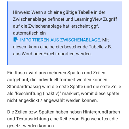
Schüler/innen einladen
Hinweis: Wenn sich eine gültige Tabelle in der
Schüler/innen übertragen
Zwischenablage befindet und LearningView Zugriff
Gruppen verwenden
auf die Zwischenablage hat, erscheint ggf.
Materialien
automatisch ein
IMPORTIEREN AUS ZWISCHENABLAGE
. Mit
Materialien erstellen
diesem kann eine bereits bestehende Tabelle z.B.
Abgabeformen
aus Word oder Excel importiert werden.
Anhänge
Sammlung
Ein Raster wird aus mehreren Spalten und Zeilen
Selbsttest
aufgebaut, die individuell formiert werden können.
Umfrage
Standardmässig wird die erste Spalte und die erste Zeile
als "Beschriftung (inaktiv)" markiert, womit diese später
Interaktiv (extern)
nicht angeklickt / angewählt werden können.
Materialien freigegeben
Die Zeilen bzw. Spalten haben neben Hintergrundfarben
Materialien filtern
und Textausrichtung eine Reihe von Eigenschaften, die
Materialien archivieren
gesetzt werden können: