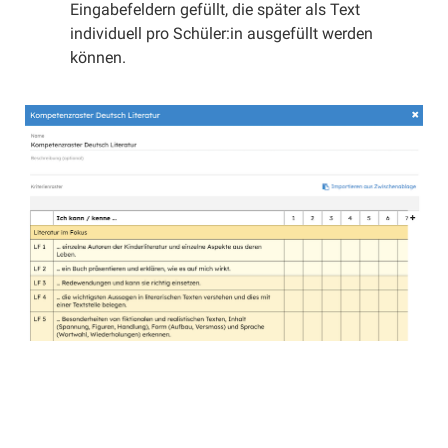
Eingabefeldern gefüllt, die später als Text
Aktivitäten
individuell pro Schüler:in ausgefüllt werden
Selbseinschätzungen
können.
Aufgaben anpinnen
Sticker verwenden
Korrekturform anpassen
Aufgaben abschliessen
Kalender verwenden
Kurs-Kalender verwenden
Ergebnisse exportieren
Chat
Portfolios
Portfolios anlegen
Portfolios verwenden
Kriterienraster