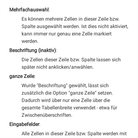
Materialien exportieren
Mehrfachauswahl
Unterrichten
Es können mehrere Zellen in dieser Zeile bzw.
Material verteilen
Spalte ausgewählt werden. Ist dies nicht aktiviert,
Abschnitt Aktuelles
kann immer nur genau eine Zelle markiert
werden.
Sichtbarkeit einstellen
Beschriftung (inaktiv)
Arbeitsstand
Die Zellen dieser Zeile bzw. Spalte lassen sich
Korrekturen
später nicht anklicken/anwählen.
Peer-Feedback
ganze Zeile
Aufgaben von Schüler/innen
Wurde "Beschriftung" gewählt, lässt sich
Werkzeuge
zusätzlich die Option "ganze Zeile" setzen.
Dadurch wird über nur eine Zelle über die
Gruppen bilden
gesamte Tabellenbreite verwendet - etwa für
Timer verwenden
Zwischenüberschriften.
Kurs-Dokumente
Eingabefelder
QR-Codes
Alle Zellen in dieser Zeile bzw. Spalte werden mit