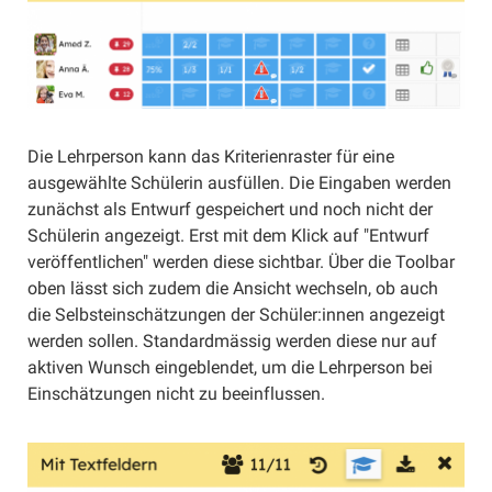
Schüler/innen einladen
Schüler/innen übertragen
Gruppen verwenden
Materialien
Materialien erstellen
Die Lehrperson kann das Kriterienraster für eine
ausgewählte Schülerin ausfüllen. Die Eingaben werden
Abgabeformen
zunächst als Entwurf gespeichert und noch nicht der
Anhänge
Schülerin angezeigt. Erst mit dem Klick auf "Entwurf
Sammlung
veröffentlichen" werden diese sichtbar. Über die Toolbar
oben lässt sich zudem die Ansicht wechseln, ob auch
Selbsttest
die Selbsteinschätzungen der Schüler:innen angezeigt
Umfrage
werden sollen. Standardmässig werden diese nur auf
Interaktiv (extern)
aktiven Wunsch eingeblendet, um die Lehrperson bei
Einschätzungen nicht zu beeinflussen.
Materialien freigegeben
Materialien filtern
Materialien archivieren