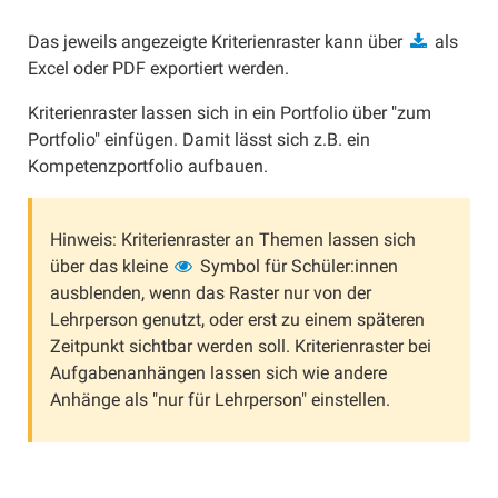
Kriterienraster erstellen
Das jeweils angezeigte Kriterienraster kann über
als
Kriterienraster verwenden
Excel oder PDF exportiert werden.
Lernkartei
Kriterienraster lassen sich in ein Portfolio über "zum
Lernkarten anlegen
Portfolio" einfügen. Damit lässt sich z.B. ein
Lernkartei verwalten
Kompetenzportfolio aufbauen.
Schulverwaltung
Schule registrieren
Hinweis: Kriterienraster an Themen lassen sich
Lehrpersonen verwalten
über das kleine
Symbol für Schüler:innen
ausblenden, wenn das Raster nur von der
Materialien austauschen
Lehrperson genutzt, oder erst zu einem späteren
Zeitpunkt sichtbar werden soll. Kriterienraster bei
Aufgabenanhängen lassen sich wie andere
Anhänge als "nur für Lehrperson" einstellen.