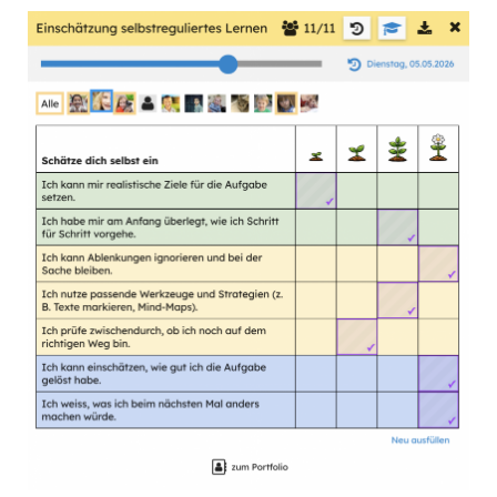
Aktivitäten
Selbseinschätzungen
Aufgaben anpinnen
Sticker verwenden
Korrekturform anpassen
Aufgaben abschliessen
Kalender verwenden
Kurs-Kalender verwenden
Ergebnisse exportieren
Chat
Portfolios
Portfolios anlegen
Portfolios verwenden
Kriterienraster