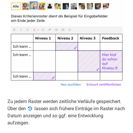
Materialien exportieren
Unterrichten
Material verteilen
Abschnitt Aktuelles
Sichtbarkeit einstellen
Arbeitsstand
Korrekturen
Peer-Feedback
Aufgaben von Schüler/innen
Werkzeuge
Gruppen bilden
Zu jedem Raster werden zeitliche Verläufe gespeichert.
Timer verwenden
Über den
lassen sich frühere Einträge im Raster nach
Datum anzeigen und so ggf. eine Entwicklung
Kurs-Dokumente
aufzeigen.
QR-Codes