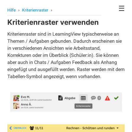
☰
Hilfe
›
Kriterienraster
›
Kriterienraster verwenden
Kontoeinstellungen
Avatar
Kriterienraster sind in LearningView typischerweise an
Themen / Aufgaben gebunden. Dadurch erscheinen sie
Passwort
in verschiedenen Ansichten wie Arbeitsstand,
Benutzer wechseln
Korrekturen oder im Überblick (Schüler:in). Sie können
Schule wechseln
aber auch in Chats / Aufgaben Feedback als Anhang
eingefügt und ausgefüllt werden. Raster werden mit dem
Konto löschen
Tabellen-Symbol angezeigt, wenn vorhanden.
Kurse
Kurse erstellen
Kurse archivieren
Kurse gemeinsam unterrichten
Kurse übergeben
Schüler/innen anlegen