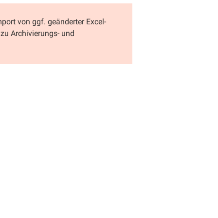
mport von ggf. geänderter Excel-
n zu Archivierungs- und