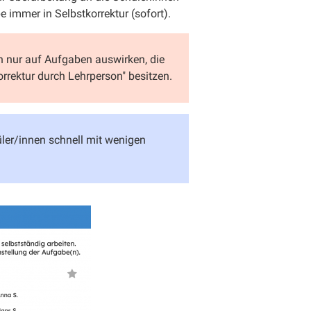
 immer in Selbstkorrektur (sofort).
h nur auf Aufgaben auswirken, die
orrektur durch Lehrperson" besitzen.
er/innen schnell mit wenigen