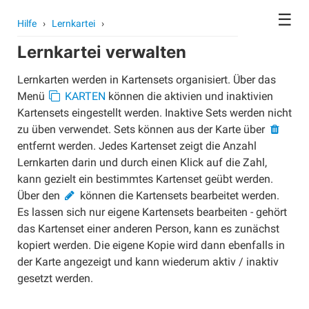
☰
Hilfe
›
Lernkartei
›
Lernkartei verwalten
Kontoeinstellungen
Avatar
Lernkarten werden in Kartensets organisiert. Über das
Menü
Passwort
KARTEN
können die aktivien und inaktivien
Kartensets eingestellt werden. Inaktive Sets werden nicht
Benutzer wechseln
zu üben verwendet. Sets können aus der Karte über
Schule wechseln
entfernt werden. Jedes Kartenset zeigt die Anzahl
Lernkarten darin und durch einen Klick auf die Zahl,
Konto löschen
kann gezielt ein bestimmtes Kartenset geübt werden.
Kurse
Über den
können die Kartensets bearbeitet werden.
Kurse erstellen
Es lassen sich nur eigene Kartensets bearbeiten - gehört
das Kartenset einer anderen Person, kann es zunächst
Kurse archivieren
kopiert werden. Die eigene Kopie wird dann ebenfalls in
Kurse gemeinsam unterrichten
der Karte angezeigt und kann wiederum aktiv / inaktiv
Kurse übergeben
gesetzt werden.
Schüler/innen anlegen