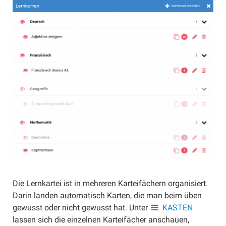
Schüler/innen einladen
Schüler/innen übertragen
Gruppen verwenden
Materialien
Materialien erstellen
Abgabeformen
Anhänge
Sammlung
Selbsttest
Umfrage
Interaktiv (extern)
Die Lernkartei ist in mehreren Karteifächern organisiert.
Materialien freigegeben
Darin landen automatisch Karten, die man beim üben
Materialien filtern
gewusst oder nicht gewusst hat. Unter
KASTEN
Materialien archivieren
lassen sich die einzelnen Karteifächer anschauen,