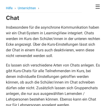
☰
Hilfe
›
Unterrichten
›
Chat
Kontoeinstellungen
Avatar
Insbesondere für die asynchrone Kommunikation haben
wir ein Chat-System in LearningView integriert. Chats
Passwort
werden im Kurs den Schüler/innen in der unteren rechten
Benutzer wechseln
Ecke angezeigt. Über die Kurs-Einstellungen lässt sich
Schule wechseln
der Chat in einem Kurs auch deaktivieren, wenn diese
nicht verwendet werden soll.
Konto löschen
Kurse
Es lassen sich verschiedene Arten von Chats anlegen. Es
gibt Kurs-Chats für alle Teilnehmenden im Kurs, bei
Kurse erstellen
denen individuelle Einstellungen getroffen werden
Kurse archivieren
können, ob auch die Schüler/innen im Chat schreiben
Kurse gemeinsam unterrichten
dürfen oder nicht. Zusätzlich lassen sich Gruppenchats
anlegen, die nur aus ausgewählten Lernenden /
Kurse übergeben
Lehrpersonen bestehen können. Ebenso kann ein Chat
Schüler/innen anlegen
nur für Lehrpersonen angelegt werden.