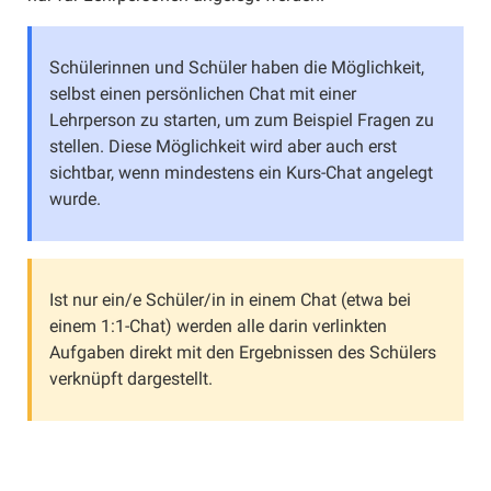
Schüler/innen einladen
Schüler/innen übertragen
Schülerinnen und Schüler haben die Möglichkeit,
Gruppen verwenden
selbst einen persönlichen Chat mit einer
Materialien
Lehrperson zu starten, um zum Beispiel Fragen zu
stellen. Diese Möglichkeit wird aber auch erst
Materialien erstellen
sichtbar, wenn mindestens ein Kurs-Chat angelegt
Abgabeformen
wurde.
Anhänge
Sammlung
Selbsttest
Ist nur ein/e Schüler/in in einem Chat (etwa bei
einem 1:1-Chat) werden alle darin verlinkten
Umfrage
Aufgaben direkt mit den Ergebnissen des Schülers
Interaktiv (extern)
verknüpft dargestellt.
Materialien freigegeben
Materialien filtern
Materialien archivieren