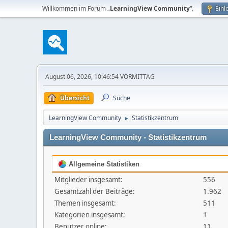
Willkommen im Forum „
LearningView Community
“.
Einl
August 06, 2026, 10:46:54 VORMITTAG
Übersicht
Suche
LearningView Community
Statistikzentrum
►
LearningView Community - Statistikzentrum
Allgemeine Statistiken
Mitglieder insgesamt:
556
Gesamtzahl der Beiträge:
1.962
Themen insgesamt:
511
Kategorien insgesamt:
1
Benutzer online:
11