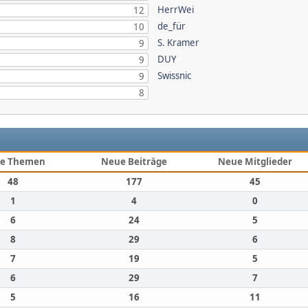
HerrWei
12
de_für
10
S. Kramer
9
DUY
9
Swissnic
9
8
e Themen
Neue Beiträge
Neue Mitglieder
48
177
45
1
4
0
6
24
5
8
29
6
7
19
5
6
29
7
5
16
11