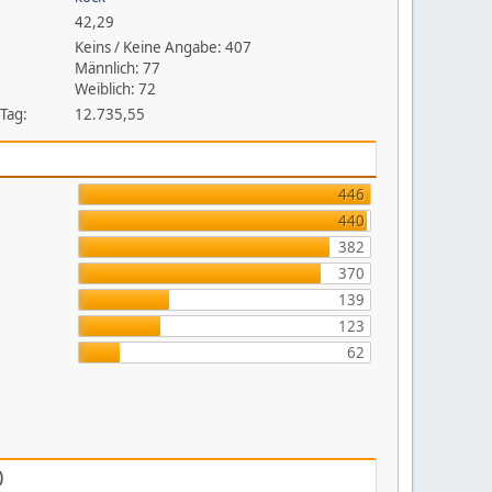
42,29
Keins / Keine Angabe: 407
Männlich: 77
Weiblich: 72
 Tag:
12.735,55
446
440
382
370
139
123
62
)