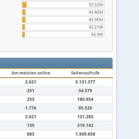
5S 52M
4S 40M
4S 36M
4S 21M
4S 9M
Am meisten online
Seitenaufrufe
2.021
5.131.377
251
34.579
253
180.954
1.776
95.520
2.021
131.285
735
319.142
883
1.509.658