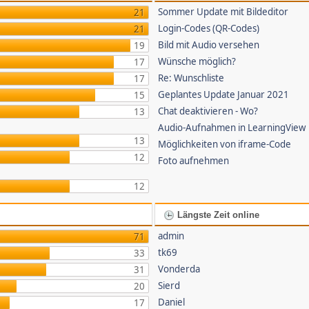
Sommer Update mit Bildeditor
21
Login-Codes (QR-Codes)
21
Bild mit Audio versehen
19
Wünsche möglich?
17
Re: Wunschliste
17
Geplantes Update Januar 2021
15
Chat deaktivieren - Wo?
13
Audio-Aufnahmen in LearningView
13
Möglichkeiten von iframe-Code
12
Foto aufnehmen
12
Längste Zeit online
admin
71
tk69
33
Vonderda
31
Sierd
20
Daniel
17