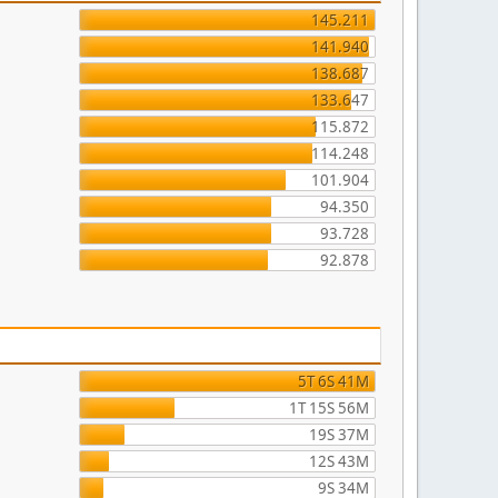
145.211
141.940
138.687
133.647
115.872
114.248
101.904
94.350
93.728
92.878
5T 6S 41M
1T 15S 56M
19S 37M
12S 43M
9S 34M