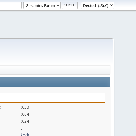
:
0,33
0,84
0,24
7
kock