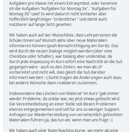
Aufgaben pro Klasse mit einem Extrasymbol, oder benenne
ich die Aufgaben "Aufgaben für Montag 3a", "Aufgaben für
Montag 3b" usw? Es wird dadurch nicht einfacher aber
hoffentlich langfristiger "ordentlicher" und damit auch
nutzbarer auf lange Sicht gesehen.
Wir haben auch auf der Wunschliste, dass Lehrpersonen die
Schüler/innen auf Wunsch aktiv über neue Materialien
informieren können (push-Benachrichtigung am Gerät). Das
wird durch die neuen Dialoge möglich werden (über eine
Checkbox oder Schalter), war bislang aber undenkbar, da
durch jede Anpassung im Kurs sofort eine Nachricht an die SuS
gegangen wäre - auch zu den Zeiten, wo man als LP
vorbereitet und nicht will, dass gleich die SuS darüber
informiert werden :-) Somit tragen die Änderungen auch dazu
bei andere Wünsche dann realisieren zu können.
Insbesondere das Löschen von Material "im Kurs" gab immer
wieder Probleme, da unklar war, wo jetzt etwas gelöscht wird.
Die Vereinheitlichung an einer Stelle soll diesen Problemen
ebenso entgegenwirken und soll für uns zu weniger Support-
Anfragen zur Wiederherstellung von versehentlich gelöschten
Materialien führen (ja, das tun wir, wenn man uns fragt :-)
Wir haben auch viele Team-Teaching Kurse, wo mehr als eine