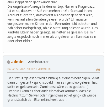
aber klappt dann ganz wunderbar.
Die ungelesen-Anzeige finden wir top. Nur eine Frage dazu:
Ist es so, dass wenn SuS von mehreren Geräten auf ihren
Account zugreifen, dass es erst als gelesen generiert wird,
wenn es auf allen Geräten gelesen wurde? Ich musste
vorgestern meine Kinder in den Fernunterricht schicken und
hab daher nachgefragt, ob die Mitteilung gelesen wurde. Das
Kind/die Eltern haben gesagt, sie hätten es gelesen. Bei mir
zeigte es jedoch noch immer als ungelesen an. Kann das sein
oder eher nicht?
admin
Administrator
Januar 22, 2021, 10:00:17 VORMITTAG
#9
Der Status "gelesen" wird einmalig auf einem beliebigen Gerät
dann umgestellt - sprich sobald man es irgendwo gelesen hat,
sollte es gelesen sein. Zumindest wäre es so gedacht :-)
Eventuell kann es aber auch einmal vorkommen, dass die
Nachricht zum Server oder irgendwas schief ging - ich würde
grundsätzlich den Eltern/Kind vertrauen.