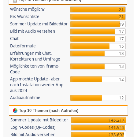
Wünsche möglich?
21
Re: Wunschliste
21
Sommer Update mit Bildeditor
19
Bild mit Audio versehen
17
Chat
17
Dateiformate
15
Erfahrungen mit Chat,
13
Korrekturen und Umfrage
Möglichkeiten von iframe-
13
Code
App möchte Update - aber
12
nach Installation wieder App
aus 2024
Audioaufnahme
12
Top 10 Themen (nach Aufrufen)
Sommer Update mit Bildeditor
145.217
Login-Codes (QR-Codes)
141.941
Bild mit Audio versehen
138.692