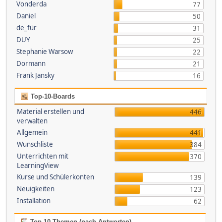
Vonderda
77
Daniel
50
de_für
31
DUY
25
Stephanie Warsow
22
Dormann
21
Frank Jansky
16
Top-10-Boards
Material erstellen und
446
verwalten
Allgemein
441
Wunschliste
384
Unterrichten mit
370
LearningView
Kurse und Schülerkonten
139
Neuigkeiten
123
Installation
62
Top 10 Themen (nach Antworten)