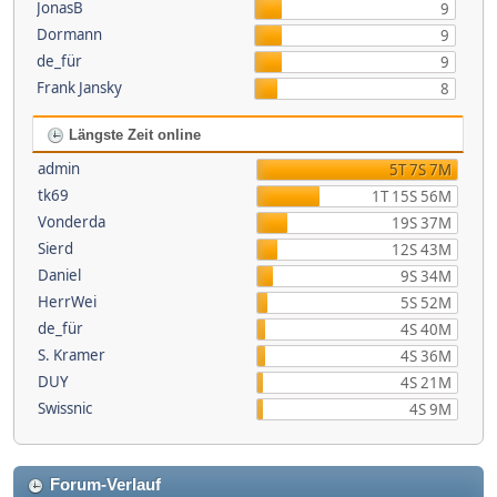
JonasB
9
Dormann
9
de_für
9
Frank Jansky
8
Längste Zeit online
admin
5T 7S 7M
tk69
1T 15S 56M
Vonderda
19S 37M
Sierd
12S 43M
Daniel
9S 34M
HerrWei
5S 52M
de_für
4S 40M
S. Kramer
4S 36M
DUY
4S 21M
Swissnic
4S 9M
Forum-Verlauf