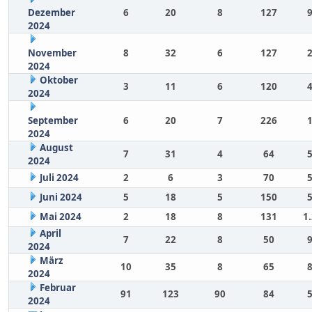
Dezember
6
20
8
127
2024
November
8
32
6
127
2024
Oktober
3
11
6
120
2024
September
6
20
7
226
2024
August
7
31
4
64
2024
Juli 2024
2
6
3
70
Juni 2024
5
18
5
150
Mai 2024
2
18
8
131
1
April
7
22
8
50
2024
März
10
35
8
65
2024
Februar
91
123
90
84
2024