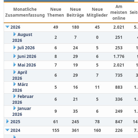
Am
Monatliche
Neue
Neue
Neue
meisten
Sei
Zusammenfassung
Themen
Beiträge
Mitglieder
online
2026
49
180
45
2.021
5
August
2
7
0
251
2026
Juli 2026
6
24
5
253
Juni 2026
8
29
6
1.776
Mai 2026
7
19
5
2.021
April
6
29
7
735
2026
März
5
16
11
883
1
2026
Februar
6
21
5
336
1
2026
Januar
9
35
6
249
1
2026
2025
61
245
78
847
14
2024
155
361
160
226
7