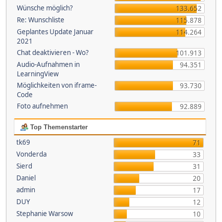
Wünsche möglich?
133.652
Re: Wunschliste
115.878
Geplantes Update Januar
114.264
2021
Chat deaktivieren - Wo?
101.913
Audio-Aufnahmen in
94.351
LearningView
Möglichkeiten von iframe-
93.730
Code
Foto aufnehmen
92.889
Top Themenstarter
tk69
71
Vonderda
33
Sierd
31
Daniel
20
admin
17
DUY
12
Stephanie Warsow
10