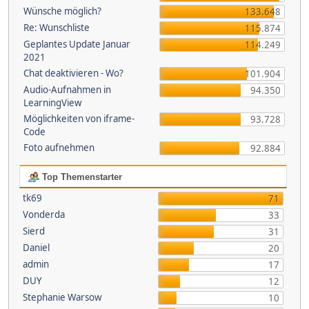
Wünsche möglich?
133.648
Re: Wunschliste
115.874
Geplantes Update Januar
114.249
2021
Chat deaktivieren - Wo?
101.904
Audio-Aufnahmen in
94.350
LearningView
Möglichkeiten von iframe-
93.728
Code
Foto aufnehmen
92.884
Top Themenstarter
tk69
71
Vonderda
33
Sierd
31
Daniel
20
admin
17
DUY
12
Stephanie Warsow
10