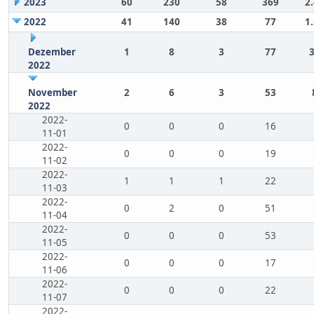
2023
60
230
58
369
2
2022
41
140
38
77
1
Dezember
1
8
3
77
2022
November
2
6
3
53
2022
2022-
0
0
0
16
11-01
2022-
0
0
0
19
11-02
2022-
1
1
1
22
11-03
2022-
0
2
0
51
11-04
2022-
0
0
0
53
11-05
2022-
0
0
0
17
11-06
2022-
0
0
0
22
11-07
2022-