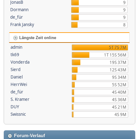
JonasB
9
Dormann
9
de_für
9
Frank Jansky
8
Längste Zeit online
admin
5T 7S 7M
tk69
1T 15S 56M
Vonderda
19S 37M
Sierd
12S 43M
Daniel
9S 34M
HerrWei
5S 52M
de_für
4S 40M
S. Kramer
4S 36M
DUY
4S 21M
Swissnic
4S 9M
Forum-Verlauf