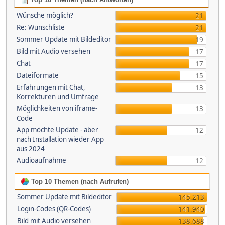
Wünsche möglich?
21
Re: Wunschliste
21
Sommer Update mit Bildeditor
19
Bild mit Audio versehen
17
Chat
17
Dateiformate
15
Erfahrungen mit Chat,
13
Korrekturen und Umfrage
Möglichkeiten von iframe-
13
Code
App möchte Update - aber
12
nach Installation wieder App
aus 2024
Audioaufnahme
12
Top 10 Themen (nach Aufrufen)
Sommer Update mit Bildeditor
145.213
Login-Codes (QR-Codes)
141.940
Bild mit Audio versehen
138.688