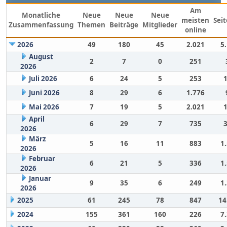
Am
Monatliche
Neue
Neue
Neue
meisten
Sei
Zusammenfassung
Themen
Beiträge
Mitglieder
online
2026
49
180
45
2.021
5
August
2
7
0
251
2026
Juli 2026
6
24
5
253
Juni 2026
8
29
6
1.776
Mai 2026
7
19
5
2.021
April
6
29
7
735
2026
März
5
16
11
883
1
2026
Februar
6
21
5
336
1
2026
Januar
9
35
6
249
1
2026
2025
61
245
78
847
14
2024
155
361
160
226
7