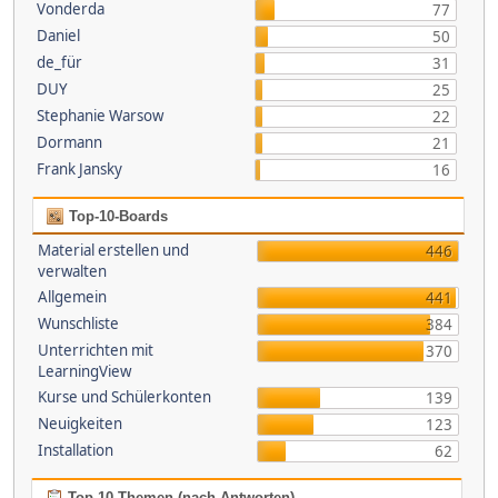
Vonderda
77
Daniel
50
de_für
31
DUY
25
Stephanie Warsow
22
Dormann
21
Frank Jansky
16
Top-10-Boards
Material erstellen und
446
verwalten
Allgemein
441
Wunschliste
384
Unterrichten mit
370
LearningView
Kurse und Schülerkonten
139
Neuigkeiten
123
Installation
62
Top 10 Themen (nach Antworten)