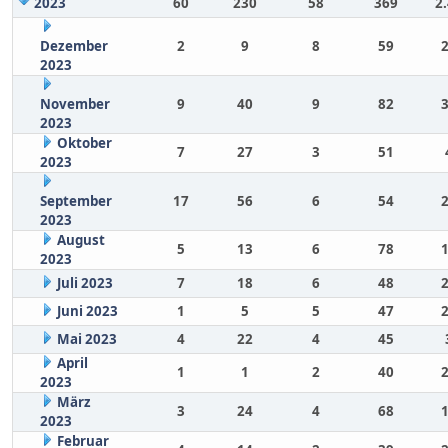
2023
60
230
58
369
2
Dezember
2
9
8
59
2023
November
9
40
9
82
2023
Oktober
7
27
3
51
2023
September
17
56
6
54
2023
August
5
13
6
78
2023
Juli 2023
7
18
6
48
Juni 2023
1
5
5
47
Mai 2023
4
22
4
45
April
1
1
2
40
2023
März
3
24
4
68
2023
Februar