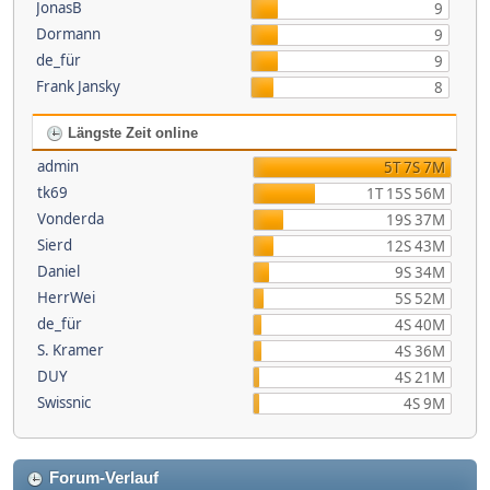
JonasB
9
Dormann
9
de_für
9
Frank Jansky
8
Längste Zeit online
admin
5T 7S 7M
tk69
1T 15S 56M
Vonderda
19S 37M
Sierd
12S 43M
Daniel
9S 34M
HerrWei
5S 52M
de_für
4S 40M
S. Kramer
4S 36M
DUY
4S 21M
Swissnic
4S 9M
Forum-Verlauf