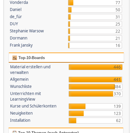
Vonderda
77
Daniel
50
de_für
31
DUY
25
Stephanie Warsow
22
Dormann
21
Frank Jansky
16
Top-10-Boards
Material erstellen und
446
verwalten
Allgemein
441
Wunschliste
384
Unterrichten mit
370
LearningView
Kurse und Schülerkonten
139
Neuigkeiten
123
Installation
62
Top 10 Themen (nach Antworten)