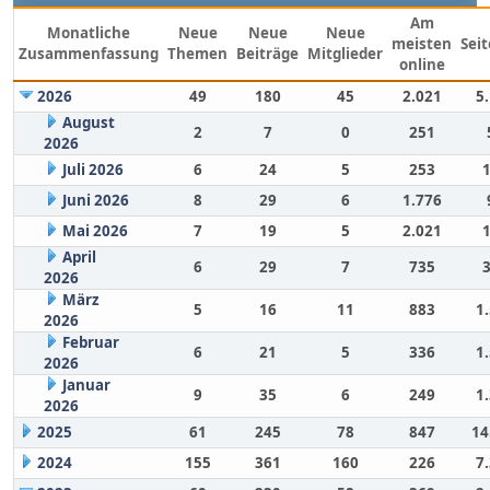
Am
Monatliche
Neue
Neue
Neue
meisten
Sei
Zusammenfassung
Themen
Beiträge
Mitglieder
online
2026
49
180
45
2.021
5
August
2
7
0
251
2026
Juli 2026
6
24
5
253
Juni 2026
8
29
6
1.776
Mai 2026
7
19
5
2.021
April
6
29
7
735
2026
März
5
16
11
883
1
2026
Februar
6
21
5
336
1
2026
Januar
9
35
6
249
1
2026
2025
61
245
78
847
14
2024
155
361
160
226
7