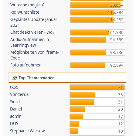
Wünsche möglich?
133.664
Re: Wunschliste
115.884
Geplantes Update Januar
114.282
2021
Chat deaktivieren - Wo?
101.930
Audio-Aufnahmen in
94.359
LearningView
Möglichkeiten von iframe-
93.736
Code
Foto aufnehmen
92.894
Top Themenstarter
tk69
71
Vonderda
33
Sierd
31
Daniel
20
admin
17
DUY
12
Stephanie Warsow
10