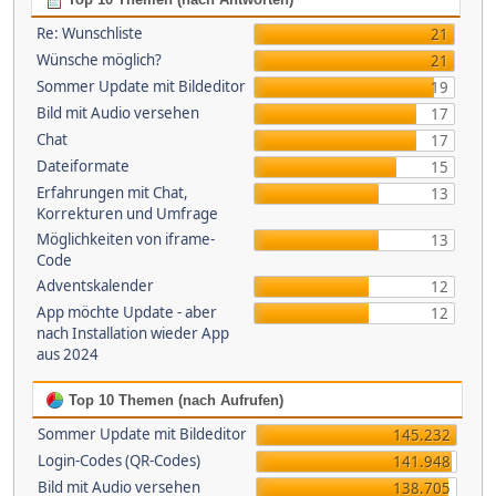
Re: Wunschliste
21
Wünsche möglich?
21
Sommer Update mit Bildeditor
19
Bild mit Audio versehen
17
Chat
17
Dateiformate
15
Erfahrungen mit Chat,
13
Korrekturen und Umfrage
Möglichkeiten von iframe-
13
Code
Adventskalender
12
App möchte Update - aber
12
nach Installation wieder App
aus 2024
Top 10 Themen (nach Aufrufen)
Sommer Update mit Bildeditor
145.232
Login-Codes (QR-Codes)
141.948
Bild mit Audio versehen
138.705