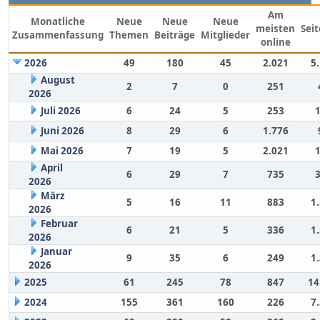
Am
Monatliche
Neue
Neue
Neue
meisten
Sei
Zusammenfassung
Themen
Beiträge
Mitglieder
online
2026
49
180
45
2.021
5
August
2
7
0
251
2026
Juli 2026
6
24
5
253
Juni 2026
8
29
6
1.776
Mai 2026
7
19
5
2.021
April
6
29
7
735
2026
März
5
16
11
883
1
2026
Februar
6
21
5
336
1
2026
Januar
9
35
6
249
1
2026
2025
61
245
78
847
14
2024
155
361
160
226
7