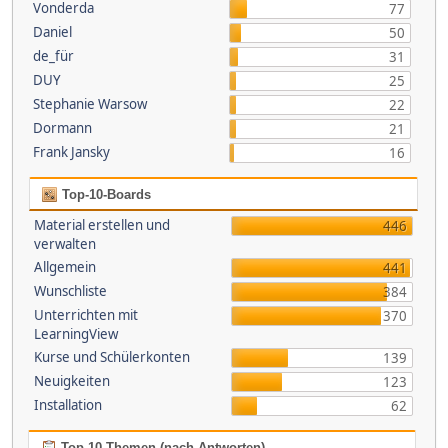
Vonderda
77
Daniel
50
de_für
31
DUY
25
Stephanie Warsow
22
Dormann
21
Frank Jansky
16
Top-10-Boards
Material erstellen und
446
verwalten
Allgemein
441
Wunschliste
384
Unterrichten mit
370
LearningView
Kurse und Schülerkonten
139
Neuigkeiten
123
Installation
62
Top 10 Themen (nach Antworten)