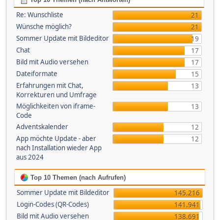
Re: Wunschliste
21
Wünsche möglich?
21
Sommer Update mit Bildeditor
19
Chat
17
Bild mit Audio versehen
17
Dateiformate
15
Erfahrungen mit Chat,
13
Korrekturen und Umfrage
Möglichkeiten von iframe-
13
Code
Adventskalender
12
App möchte Update - aber
12
nach Installation wieder App
aus 2024
Top 10 Themen (nach Aufrufen)
Sommer Update mit Bildeditor
145.216
Login-Codes (QR-Codes)
141.941
Bild mit Audio versehen
138.691