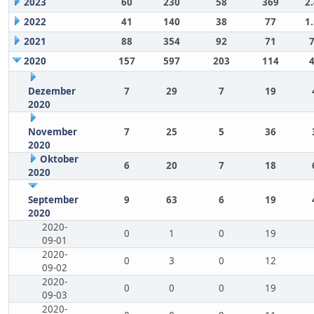
2023
60
230
58
369
2
2022
41
140
38
77
1
2021
88
354
92
71
2020
157
597
203
114
Dezember
7
29
7
19
2020
November
7
25
5
36
2020
Oktober
6
20
7
18
2020
September
9
63
6
19
2020
2020-
0
1
0
19
09-01
2020-
0
3
0
12
09-02
2020-
0
0
0
19
09-03
2020-