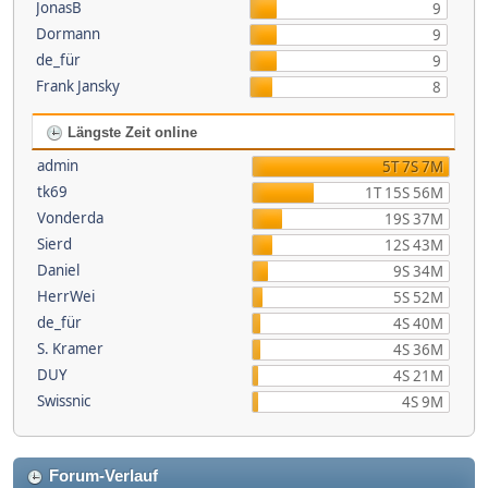
JonasB
9
Dormann
9
de_für
9
Frank Jansky
8
Längste Zeit online
admin
5T 7S 7M
tk69
1T 15S 56M
Vonderda
19S 37M
Sierd
12S 43M
Daniel
9S 34M
HerrWei
5S 52M
de_für
4S 40M
S. Kramer
4S 36M
DUY
4S 21M
Swissnic
4S 9M
Forum-Verlauf