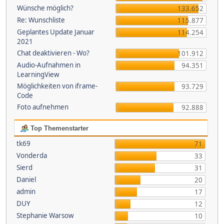
Wünsche möglich?
133.652
Re: Wunschliste
115.877
Geplantes Update Januar
114.254
2021
Chat deaktivieren - Wo?
101.912
Audio-Aufnahmen in
94.351
LearningView
Möglichkeiten von iframe-
93.729
Code
Foto aufnehmen
92.888
Top Themenstarter
tk69
71
Vonderda
33
Sierd
31
Daniel
20
admin
17
DUY
12
Stephanie Warsow
10