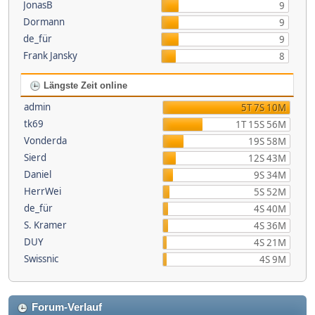
JonasB
9
Dormann
9
de_für
9
Frank Jansky
8
Längste Zeit online
admin
5T 7S 10M
tk69
1T 15S 56M
Vonderda
19S 58M
Sierd
12S 43M
Daniel
9S 34M
HerrWei
5S 52M
de_für
4S 40M
S. Kramer
4S 36M
DUY
4S 21M
Swissnic
4S 9M
Forum-Verlauf