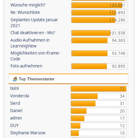
Wünsche möglich?
133.681
Re: Wunschliste
115.893
Geplantes Update Januar
114.290
2021
Chat deaktivieren - Wo?
101.938
Audio-Aufnahmen in
94.363
LearningView
Möglichkeiten von iframe-
93.748
Code
Foto aufnehmen
92.895
Top Themenstarter
tk69
71
Vonderda
34
Sierd
31
Daniel
20
admin
17
DUY
12
Stephanie Warsow
10