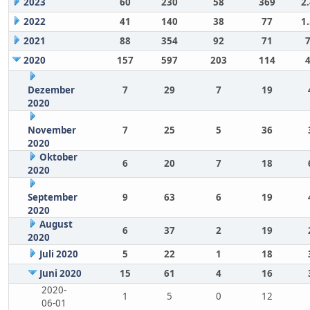
2023
60
230
58
369
2
2022
41
140
38
77
1
2021
88
354
92
71
2020
157
597
203
114
Dezember
7
29
7
19
2020
November
7
25
5
36
2020
Oktober
6
20
7
18
2020
September
9
63
6
19
2020
August
6
37
2
19
2020
Juli 2020
5
22
1
18
Juni 2020
15
61
4
16
2020-
1
5
0
12
06-01