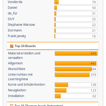
Vonderda
79
Daniel
50
de_für
31
DUY
25
Stephanie Warsow
22
Dormann
21
Frank Jansky
16
Top-10-Boards
Material erstellen und
449
verwalten
Allgemein
441
Wunschliste
384
Unterrichten mit
370
LearningView
Kurse und Schülerkonten
139
Neuigkeiten
123
Installation
62
Top 10 Themen (nach Antworten)