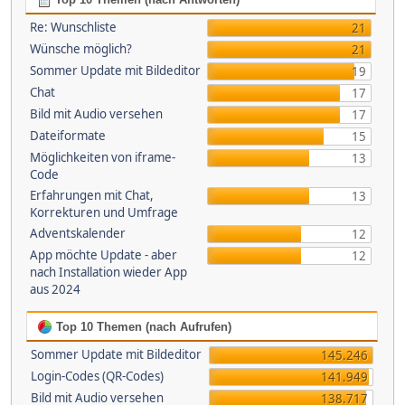
Re: Wunschliste
21
Wünsche möglich?
21
Sommer Update mit Bildeditor
19
Chat
17
Bild mit Audio versehen
17
Dateiformate
15
Möglichkeiten von iframe-
13
Code
Erfahrungen mit Chat,
13
Korrekturen und Umfrage
Adventskalender
12
App möchte Update - aber
12
nach Installation wieder App
aus 2024
Top 10 Themen (nach Aufrufen)
Sommer Update mit Bildeditor
145.246
Login-Codes (QR-Codes)
141.949
Bild mit Audio versehen
138.717