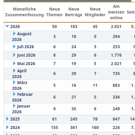
Am
Monatliche
Neue
Neue
Neue
meisten
Sei
Zusammenfassung
Themen
Beiträge
Mitglieder
online
2026
50
183
45
2.021
5
August
3
10
0
294
2026
Juli 2026
6
24
5
253
Juni 2026
8
29
6
1.776
Mai 2026
7
19
5
2.021
April
6
29
7
735
2026
März
5
16
11
883
1
2026
Februar
6
21
5
336
1
2026
Januar
9
35
6
249
1
2026
2025
61
245
78
847
14
2024
155
361
160
226
7