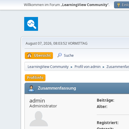
Willkommen im Forum „
LearningView Community
“.
Einl
August 07, 2026, 08:03:52 VORMITTAG
Übersicht
Suche
LearningView Community
Profil von admin
Zusammenfa
►
►
Profilinfo
Zusammenfassung
admin
Beiträge:
Administrator
Alter:
Registriert: