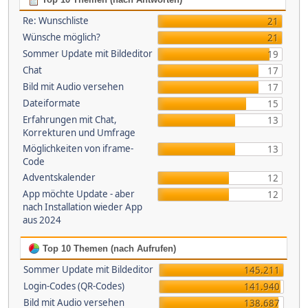
Re: Wunschliste
21
Wünsche möglich?
21
Sommer Update mit Bildeditor
19
Chat
17
Bild mit Audio versehen
17
Dateiformate
15
Erfahrungen mit Chat,
13
Korrekturen und Umfrage
Möglichkeiten von iframe-
13
Code
Adventskalender
12
App möchte Update - aber
12
nach Installation wieder App
aus 2024
Top 10 Themen (nach Aufrufen)
Sommer Update mit Bildeditor
145.211
Login-Codes (QR-Codes)
141.940
Bild mit Audio versehen
138.687