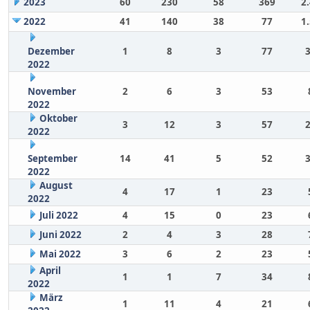
2023
60
230
58
369
2
2022
41
140
38
77
1
Dezember
1
8
3
77
2022
November
2
6
3
53
2022
Oktober
3
12
3
57
2022
September
14
41
5
52
2022
August
4
17
1
23
2022
Juli 2022
4
15
0
23
Juni 2022
2
4
3
28
Mai 2022
3
6
2
23
April
1
1
7
34
2022
März
1
11
4
21