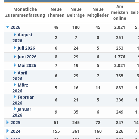
Am
Monatliche
Neue
Neue
Neue
meisten
Sei
Zusammenfassung
Themen
Beiträge
Mitglieder
online
2026
49
180
45
2.021
5
August
2
7
0
251
2026
Juli 2026
6
24
5
253
Juni 2026
8
29
6
1.776
Mai 2026
7
19
5
2.021
April
6
29
7
735
2026
März
5
16
11
883
1
2026
Februar
6
21
5
336
1
2026
Januar
9
35
6
249
1
2026
2025
61
245
78
847
14
2024
155
361
160
226
7