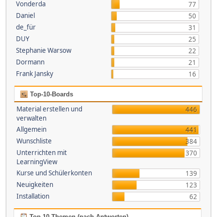
Vonderda
77
Daniel
50
de_für
31
DUY
25
Stephanie Warsow
22
Dormann
21
Frank Jansky
16
Top-10-Boards
Material erstellen und
446
verwalten
Allgemein
441
Wunschliste
384
Unterrichten mit
370
LearningView
Kurse und Schülerkonten
139
Neuigkeiten
123
Installation
62
Top 10 Themen (nach Antworten)