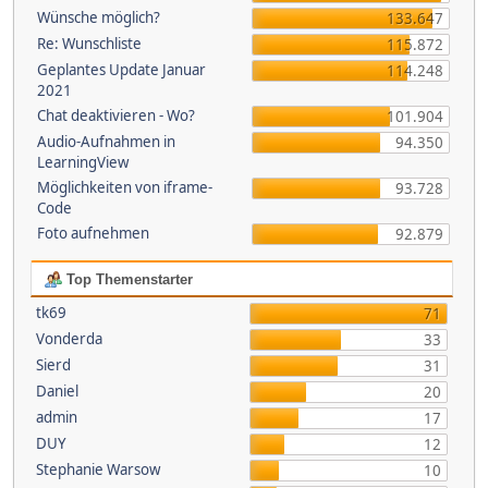
Wünsche möglich?
133.647
Re: Wunschliste
115.872
Geplantes Update Januar
114.248
2021
Chat deaktivieren - Wo?
101.904
Audio-Aufnahmen in
94.350
LearningView
Möglichkeiten von iframe-
93.728
Code
Foto aufnehmen
92.879
Top Themenstarter
tk69
71
Vonderda
33
Sierd
31
Daniel
20
admin
17
DUY
12
Stephanie Warsow
10