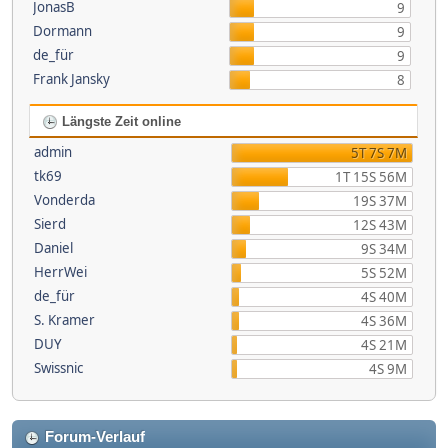
JonasB
9
Dormann
9
de_für
9
Frank Jansky
8
Längste Zeit online
admin
5T 7S 7M
tk69
1T 15S 56M
Vonderda
19S 37M
Sierd
12S 43M
Daniel
9S 34M
HerrWei
5S 52M
de_für
4S 40M
S. Kramer
4S 36M
DUY
4S 21M
Swissnic
4S 9M
Forum-Verlauf