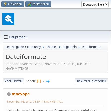
Einloggen
Registrieren
Hauptmenü
LearningView Community
Themen
Allgemein
Dateiformate
►
►
►
Dateiformate
Begonnen von macvopo, November 06, 2019, 04:10:11
NACHMITTAGS
2
Seiten
1
NACH UNTEN
BENUTZER-AKTIONEN
macvopo
November 06, 2019, 04:10:11 NACHMITTAGS
Wann ist es möglich auch Dateiformate aus der "Apfelwelt"