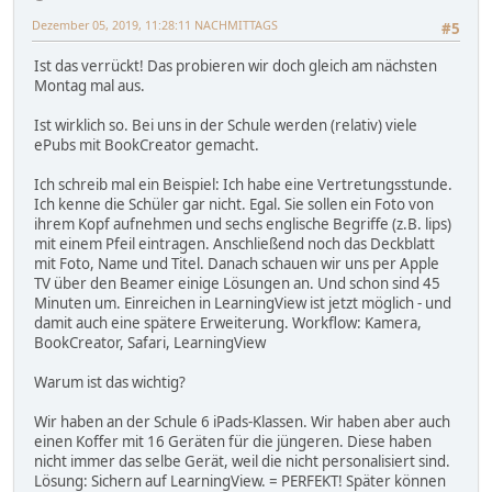
Dezember 05, 2019, 11:28:11 NACHMITTAGS
#5
Ist das verrückt! Das probieren wir doch gleich am nächsten
Montag mal aus.
Ist wirklich so. Bei uns in der Schule werden (relativ) viele
ePubs mit BookCreator gemacht.
Ich schreib mal ein Beispiel: Ich habe eine Vertretungsstunde.
Ich kenne die Schüler gar nicht. Egal. Sie sollen ein Foto von
ihrem Kopf aufnehmen und sechs englische Begriffe (z.B. lips)
mit einem Pfeil eintragen. Anschließend noch das Deckblatt
mit Foto, Name und Titel. Danach schauen wir uns per Apple
TV über den Beamer einige Lösungen an. Und schon sind 45
Minuten um. Einreichen in LearningView ist jetzt möglich - und
damit auch eine spätere Erweiterung. Workflow: Kamera,
BookCreator, Safari, LearningView
Warum ist das wichtig?
Wir haben an der Schule 6 iPads-Klassen. Wir haben aber auch
einen Koffer mit 16 Geräten für die jüngeren. Diese haben
nicht immer das selbe Gerät, weil die nicht personalisiert sind.
Lösung: Sichern auf LearningView. = PERFEKT! Später können