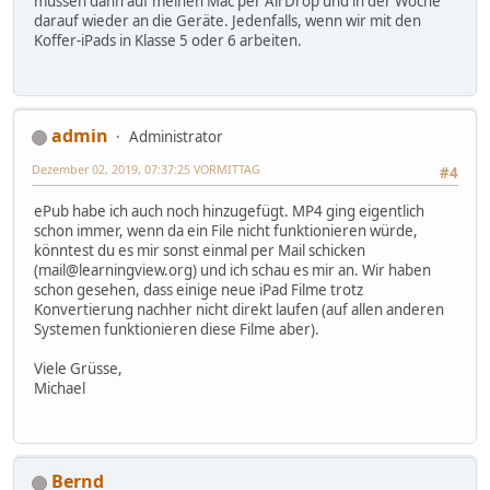
müssen dann auf meinen Mac per AirDrop und in der Woche
darauf wieder an die Geräte. Jedenfalls, wenn wir mit den
Koffer-iPads in Klasse 5 oder 6 arbeiten.
admin
Administrator
Dezember 02, 2019, 07:37:25 VORMITTAG
#4
ePub habe ich auch noch hinzugefügt. MP4 ging eigentlich
schon immer, wenn da ein File nicht funktionieren würde,
könntest du es mir sonst einmal per Mail schicken
(mail@learningview.org) und ich schau es mir an. Wir haben
schon gesehen, dass einige neue iPad Filme trotz
Konvertierung nachher nicht direkt laufen (auf allen anderen
Systemen funktionieren diese Filme aber).
Viele Grüsse,
Michael
Bernd