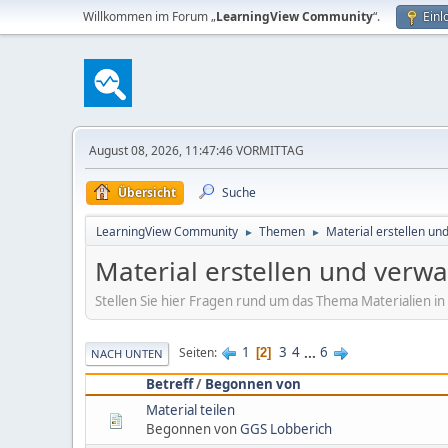
Willkommen im Forum „
LearningView Community
“.
Einl
August 08, 2026, 11:47:46 VORMITTAG
Übersicht
Suche
LearningView Community
Themen
Material erstellen un
►
►
Material erstellen und verwa
Stellen Sie hier Fragen rund um das Thema Materialien in
1
3
4
...
6
Seiten
2
NACH UNTEN
Betreff
/
Begonnen von
Material teilen
Begonnen von
GGS Lobberich