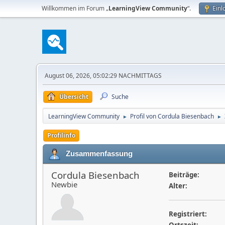
Willkommen im Forum „
LearningView Community
“.
Einl
August 06, 2026, 05:02:29 NACHMITTAGS
Übersicht
Suche
LearningView Community
Profil von Cordula Biesenbach
►
►
Profilinfo
Zusammenfassung
Cordula Biesenbach
Beiträge:
Newbie
Alter:
Registriert: