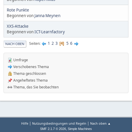
Rote Punkte
Begonnen von
Janna Meynen
XXS-Attacke
Begonnen von
ICT-Learnfactory
1
2
3
5
6
Seiten
4
NACH OBEN
Umfrage
Verschobenes Thema
Thema geschlossen
Angeheftetes Thema
Thema, das Sie beobachten
|
|
Hilfe
Nutzungsbedingungen und Regeln
Nach oben ▲
,
SMF 2.1.7 © 2026
Simple Machines