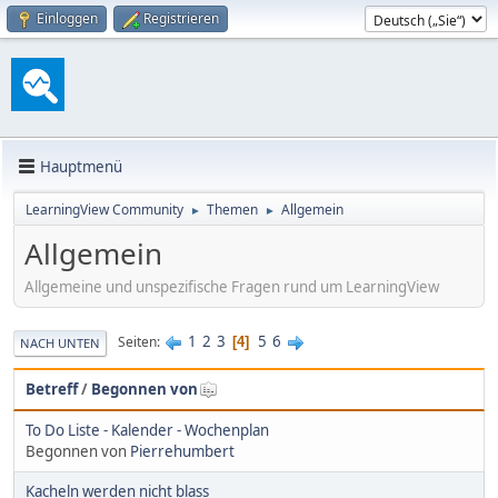
Einloggen
Registrieren
Hauptmenü
LearningView Community
Themen
Allgemein
►
►
Allgemein
Allgemeine und unspezifische Fragen rund um LearningView
1
2
3
5
6
Seiten
4
NACH UNTEN
Betreff
/
Begonnen von
To Do Liste - Kalender - Wochenplan
Begonnen von
Pierrehumbert
Kacheln werden nicht blass