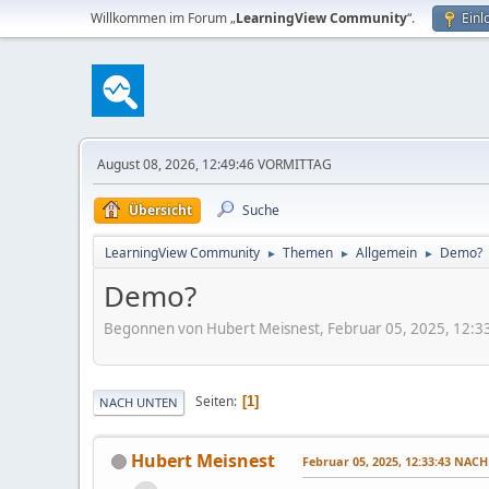
Willkommen im Forum „
LearningView Community
“.
Einl
August 08, 2026, 12:49:46 VORMITTAG
Übersicht
Suche
LearningView Community
Themen
Allgemein
Demo?
►
►
►
Demo?
Begonnen von Hubert Meisnest, Februar 05, 2025, 12
Seiten
1
NACH UNTEN
Hubert Meisnest
Februar 05, 2025, 12:33:43 NAC