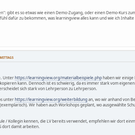
n": gibt es so etwas wie einen Demo-Zugang, oder einen Demo-Kurs zu
fühl dafür zu bekommen, was learningview alles kann und wie ich Inhalte 
HMITTAGS
e. Unter
https://learningview.org/materialbeispiele.php
haben wir einige 
V kopieren kann. Dennoch ist es schwierig, da es immer stark vom eigenen
rscheidet sich stark von Lehrperson zu Lehrperson.
ps unter
https://learningview.org/weiterbildung
an, wo wir anhand von Bei
 (exemplarisch). Wir haben auch Workshops geplant, wo ausgewählte Schule
ule / Kollegin kennen, die LV bereits verwendet, empfehlen wir dort einm
S dort damit arbeiten.