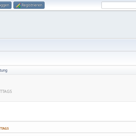
oggen
Registrieren
tung
ITTAGS
ITTAGS