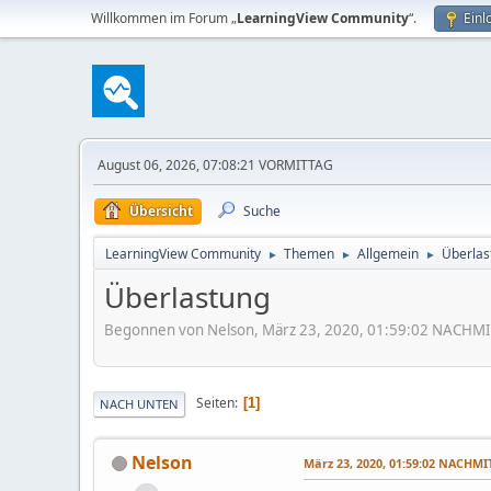
Willkommen im Forum „
LearningView Community
“.
Einl
August 06, 2026, 07:08:21 VORMITTAG
Übersicht
Suche
LearningView Community
Themen
Allgemein
Überlas
►
►
►
Überlastung
Begonnen von Nelson, März 23, 2020, 01:59:02 NACHM
Seiten
1
NACH UNTEN
Nelson
März 23, 2020, 01:59:02 NACHM