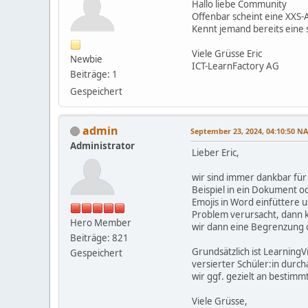
Hallo liebe Community
Offenbar scheint eine XXS-
Kennt jemand bereits eine 
Viele Grüsse Eric
Newbie
ICT-LearnFactory AG
Beiträge: 1
Gespeichert
admin
September 23, 2024, 04:10:50 
Administrator
Lieber Eric,
wir sind immer dankbar fü
Beispiel in ein Dokument o
Emojis in Word einfüttere 
Problem verursacht, dann k
Hero Member
wir dann eine Begrenzung 
Beiträge: 821
Grundsätzlich ist Learning
Gespeichert
versierter Schüler:in durch
wir ggf. gezielt an bestimm
Viele Grüsse,