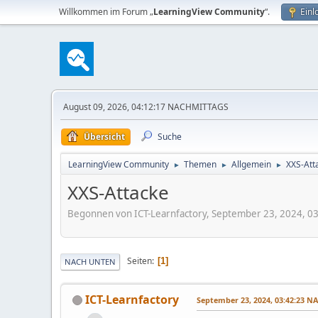
Willkommen im Forum „
LearningView Community
“.
Einl
August 09, 2026, 04:12:17 NACHMITTAGS
Übersicht
Suche
LearningView Community
Themen
Allgemein
XXS-Att
►
►
►
XXS-Attacke
Begonnen von ICT-Learnfactory, September 23, 2024, 
Seiten
1
NACH UNTEN
ICT-Learnfactory
September 23, 2024, 03:42:23 