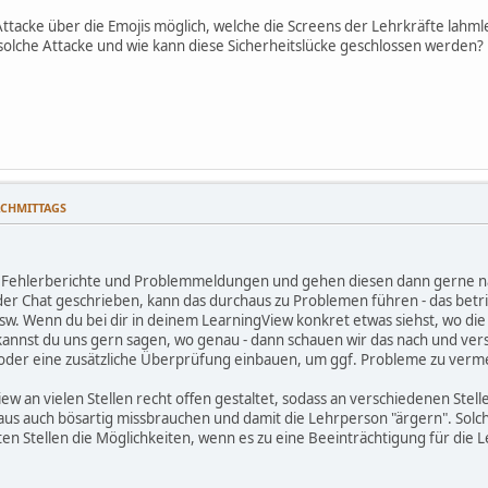
Attacke über die Emojis möglich, welche die Screens der Lehrkräfte lahm
solche Attacke und wie kann diese Sicherheitslücke geschlossen werden?
NACHMITTAGS
r Fehlerberichte und Problemmeldungen und gehen diesen dann gerne 
der Chat geschrieben, kann das durchaus zu Problemen führen - das betr
usw. Wenn du bei dir in deinem LearningView konkret etwas siehst, wo die
annst du uns gern sagen, wo genau - dann schauen wir das nach und vers
oder eine zusätzliche Überprüfung einbauen, um ggf. Probleme zu verm
View an vielen Stellen recht offen gestaltet, sodass an verschiedenen St
aus auch bösartig missbrauchen und damit die Lehrperson "ärgern". Solch
ten Stellen die Möglichkeiten, wenn es zu eine Beeinträchtigung für die 