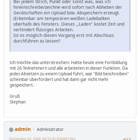
Bei jedem Strich, Punkt oder sonst was, was ich
hineinschreibe/zeichne wird sofort nach Abheben der
Gerätschaften ein Upload bzw. Abspeichern erzeugt.
(Erkennbar am temporären weißen Ladebalken
oberhalb des Fensters. Dieses ,,Laden" kostet Zeit und
verhindert flüssiges Arbeiten.
Ist es möglich diesen Vorgang erst mit Abschluss
durchführen zu lassen?
Ich möchte das unterstreichen: Hatte heute eine Fortbildung
mit 26 Teilnehmern und alle arbeiteten in dieser Funktion. Da
jedes Absetzen zu einem Upload führt, war "Bild beschreiben"
scheinbar überfordert und hat dann gar nicht mehr
gespeichert.
Gruß
Stephan
admin
Administrator
September 02, 2020, 09:15:45 VORMITTAG
#13