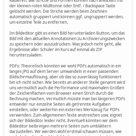
Radieren: alle Striche und Formen können nach anklicken mit
der kleinen roten Mülltonne oder Entf. / Backspace Taste
gelöscht werden. Die Striche werden beim Zeichnen
automatisch gruppiert und können ggf. ungruppiert werden,
um einzelne Teile zu entfernen.
Im Bildeditor gibt es einen Bild herunterladen Button, um das
Bild mit den aktuellen Annotationen zu Archivierungszwecken
zu speichern oder auszudrucken. Was jedoch nicht geht, alle
Ergebnisse aller Schüler im Kurs auf einmal als ZIP
herunterzuladen.
PDFs: Theoretisch könnten wir wohl PDFs automatisch in ein
langes JPG auf dem Server umwandeln in einer passenden
Bildschirmauflösung, aber ob das so zuverlässig funktioniert
bin ich nicht sicher. Wie bereits an anderer Stelle genannt wird
uns vermutlich auch die Performance und maximalen Größen
der Zeichenflächen vom Browser einen Strich durch die
Rechnung machen. Vermutlich müsste man bei längeren PDFs
entweder nur einzelne Seiten als getrennte Aufgaben
einstellen, oder weiterhin ein externes Werkzeug für PDFs
verwenden. Zum allgemeinen Texte anstreichen usw. eignet
sich der Bildeditor leider nicht. Eventuell könnten wir dem
Bildeditor beibringen mehrere Seiten zum umblättern
darzustellen. Wir werden wohl erstmal schauen müssen, wie