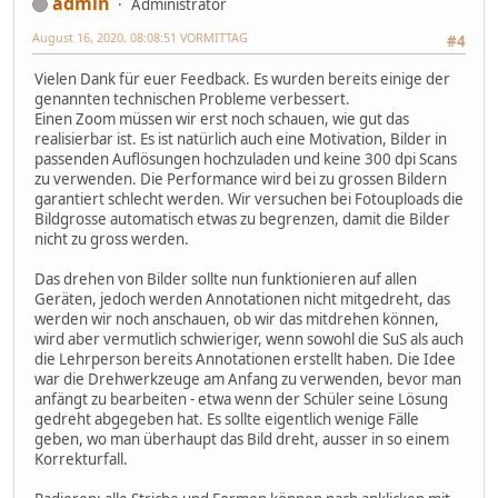
admin
Administrator
August 16, 2020, 08:08:51 VORMITTAG
#4
Vielen Dank für euer Feedback. Es wurden bereits einige der
genannten technischen Probleme verbessert.
Einen Zoom müssen wir erst noch schauen, wie gut das
realisierbar ist. Es ist natürlich auch eine Motivation, Bilder in
passenden Auflösungen hochzuladen und keine 300 dpi Scans
zu verwenden. Die Performance wird bei zu grossen Bildern
garantiert schlecht werden. Wir versuchen bei Fotouploads die
Bildgrosse automatisch etwas zu begrenzen, damit die Bilder
nicht zu gross werden.
Das drehen von Bilder sollte nun funktionieren auf allen
Geräten, jedoch werden Annotationen nicht mitgedreht, das
werden wir noch anschauen, ob wir das mitdrehen können,
wird aber vermutlich schwieriger, wenn sowohl die SuS als auch
die Lehrperson bereits Annotationen erstellt haben. Die Idee
war die Drehwerkzeuge am Anfang zu verwenden, bevor man
anfängt zu bearbeiten - etwa wenn der Schüler seine Lösung
gedreht abgegeben hat. Es sollte eigentlich wenige Fälle
geben, wo man überhaupt das Bild dreht, ausser in so einem
Korrekturfall.