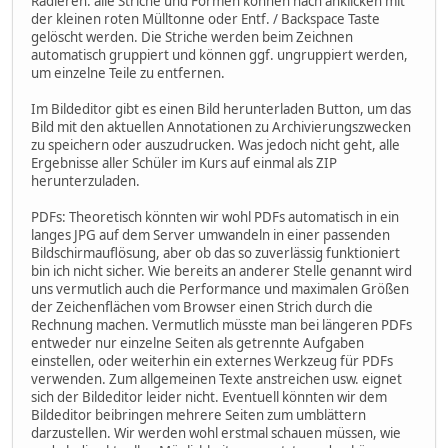
Radieren: alle Striche und Formen können nach anklicken mit
der kleinen roten Mülltonne oder Entf. / Backspace Taste
gelöscht werden. Die Striche werden beim Zeichnen
automatisch gruppiert und können ggf. ungruppiert werden,
um einzelne Teile zu entfernen.
Im Bildeditor gibt es einen Bild herunterladen Button, um das
Bild mit den aktuellen Annotationen zu Archivierungszwecken
zu speichern oder auszudrucken. Was jedoch nicht geht, alle
Ergebnisse aller Schüler im Kurs auf einmal als ZIP
herunterzuladen.
PDFs: Theoretisch könnten wir wohl PDFs automatisch in ein
langes JPG auf dem Server umwandeln in einer passenden
Bildschirmauflösung, aber ob das so zuverlässig funktioniert
bin ich nicht sicher. Wie bereits an anderer Stelle genannt wird
uns vermutlich auch die Performance und maximalen Größen
der Zeichenflächen vom Browser einen Strich durch die
Rechnung machen. Vermutlich müsste man bei längeren PDFs
entweder nur einzelne Seiten als getrennte Aufgaben
einstellen, oder weiterhin ein externes Werkzeug für PDFs
verwenden. Zum allgemeinen Texte anstreichen usw. eignet
sich der Bildeditor leider nicht. Eventuell könnten wir dem
Bildeditor beibringen mehrere Seiten zum umblättern
darzustellen. Wir werden wohl erstmal schauen müssen, wie