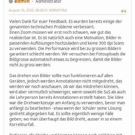
admin
Administrator
August 16, 2020, 08:08:51 VORMITTAG
#4
Vielen Dank für euer Feedback. Es wurden bereits einige der
genannten technischen Probleme verbessert.
Einen Zoom müssen wir erst noch schauen, wie gut das
realisierbar ist. Es ist natürlich auch eine Motivation, Bilder in
passenden Auflösungen hochzuladen und keine 300 dpi Scans
zu verwenden. Die Performance wird bei zu grossen Bildern
garantiert schlecht werden. Wir versuchen bei Fotouploads die
Bildgrosse automatisch etwas zu begrenzen, damit die Bilder
nicht zu gross werden.
Das drehen von Bilder sollte nun funktionieren auf allen
Geräten, jedoch werden Annotationen nicht mitgedreht, das
werden wir noch anschauen, ob wir das mitdrehen können,
wird aber vermutlich schwieriger, wenn sowohl die SuS als auch
die Lehrperson bereits Annotationen erstellt haben. Die Idee
war die Drehwerkzeuge am Anfang zu verwenden, bevor man
anfängt zu bearbeiten - etwa wenn der Schüler seine Lösung
gedreht abgegeben hat. Es sollte eigentlich wenige Fälle
geben, wo man überhaupt das Bild dreht, ausser in so einem
Korrekturfall.