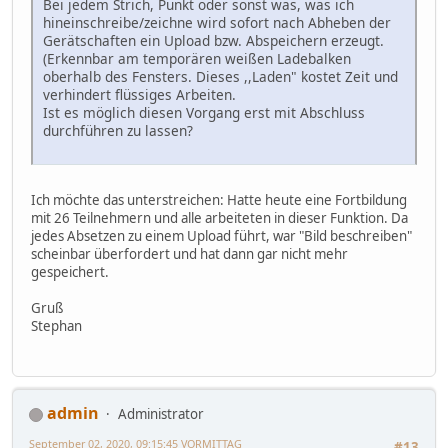
Bei jedem Strich, Punkt oder sonst was, was ich
hineinschreibe/zeichne wird sofort nach Abheben der
Gerätschaften ein Upload bzw. Abspeichern erzeugt.
(Erkennbar am temporären weißen Ladebalken
oberhalb des Fensters. Dieses ,,Laden" kostet Zeit und
verhindert flüssiges Arbeiten.
Ist es möglich diesen Vorgang erst mit Abschluss
durchführen zu lassen?
Ich möchte das unterstreichen: Hatte heute eine Fortbildung
mit 26 Teilnehmern und alle arbeiteten in dieser Funktion. Da
jedes Absetzen zu einem Upload führt, war "Bild beschreiben"
scheinbar überfordert und hat dann gar nicht mehr
gespeichert.
Gruß
Stephan
admin
Administrator
September 02, 2020, 09:15:45 VORMITTAG
#13