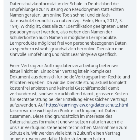
Datenschutzkonformität in der Schule in Deutschland die
Empfehlungen zur Nutzung von Pseudonymen statt echten
Namen geraten, um online Tools schnell und einfach
datenschutzfreundlich zu nutzen (vgl. Feiler, Horn, 2017, S.
194). Wichtig ist, dass alle zur Identifikation geeigneten Daten
pseudonymisiert werden, also neben den Namen der
Schülerkonten auch Namen in möglichen Lernprodukte.
Lernprodukte möglichst frei von personenbezogenen Daten
zu speichern ist wohl grundsätzlich bei online Diensten eine
sinnvolle Empfehlung und nicht LearningView spezifisch.
Einen Vertrag zur Auftragsdatenverarbeitung bieten wir
aktuell nicht an. Ein solcher Vertrag ist ein komplexes
Dokument aus dem sich für beide Vertragspartner Rechte und
Pflichten ergeben. Da wir die Dienstleistung aktuell komplett
kostenfrei anbieten und keinerlei Geschäftsmodell damit
verbunden ist, sind wir zurückhaltend damit, grössere Kosten
für Rechtsberatung bei der Erstellung eines solchen Vertrags
aufzuwenden. Auf
https://learningview.org/datenschutz.html
fassen wir die wichtigsten Punkte im Umgang mit Daten
zusammen. Diese sind grundsätzlich im Interesse des
Datenschutzes formuliert und wir setzen natürlich auch die
uns zur Verfügung stehenden technischen Massnahmen zum
Schutz ein. Wir werden vielleicht in Zukunft einen Vertrag
anbieten, wenn wir dafür Unterstützung erhalten.