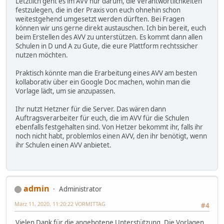
Letztlich geht es im AVV nur darum, die Verantwortlichkeiten
festzulegen, die in der Praxis von euch ohnehin schon
weitestgehend umgesetzt werden dürften. Bei Fragen
können wir uns gerne direkt austauschen. Ich bin bereit, euch
beim Erstellen des AVV zu unterstützen. Es kommt dann allen
Schulen in D und A zu Gute, die eure Plattform rechtssicher
nutzen möchten.
Praktisch könnte man die Erarbeitung eines AVV am besten
kollaborativ über ein Google Doc machen, wohin man die
Vorlage lädt, um sie anzupassen.
Ihr nutzt Hetzner für die Server. Das wären dann
Auftragsverarbeiter für euch, die im AVV für die Schulen
ebenfalls festgehalten sind. Von Hetzer bekommt ihr, falls ihr
noch nicht habt, problemlos einen AVV, den ihr benötigt, wenn
ihr Schulen einen AVV anbietet.
admin
Administrator
März 11, 2020, 11:20:22 VORMITTAG
#4
Vielen Dank für die angebotene Unterstützung. Die Vorlagen