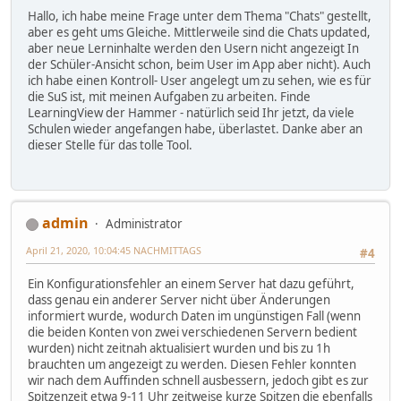
Hallo, ich habe meine Frage unter dem Thema "Chats" gestellt,
aber es geht ums Gleiche. Mittlerweile sind die Chats updated,
aber neue Lerninhalte werden den Usern nicht angezeigt In
der Schüler-Ansicht schon, beim User im App aber nicht). Auch
ich habe einen Kontroll- User angelegt um zu sehen, wie es für
die SuS ist, mit meinen Aufgaben zu arbeiten. Finde
LearningView der Hammer - natürlich seid Ihr jetzt, da viele
Schulen wieder angefangen habe, überlastet. Danke aber an
dieser Stelle für das tolle Tool.
admin
Administrator
April 21, 2020, 10:04:45 NACHMITTAGS
#4
Ein Konfigurationsfehler an einem Server hat dazu geführt,
dass genau ein anderer Server nicht über Änderungen
informiert wurde, wodurch Daten im ungünstigen Fall (wenn
die beiden Konten von zwei verschiedenen Servern bedient
wurden) nicht zeitnah aktualisiert wurden und bis zu 1h
brauchten um angezeigt zu werden. Diesen Fehler konnten
wir nach dem Auffinden schnell ausbessern, jedoch gibt es zur
Spitzenzeit etwa 9-11 Uhr zeitweise kurze Spitzen die ebenfalls