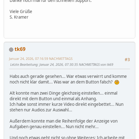
Danke noch mal für den schnellen Support.
Viele Grüße
S. Kramer
tk69
Januar 24, 2026, 07:16:59 NACHMITTAGS
#3
Letzte Bearbeitung
: Januar 24, 2026, 07:30:35 NACHMITTAGS von tk69
Habs auch gerade gesehen... War etwas verwirrt und komme
noch nicht klar damit... Was war an dem Button falsch?
Alt konnte man zwei Dinge gleichzeig einstellen... einmal
direkt mit dem Button und einmal als Anhang.
Ich habe sonst immer kurze Video direkt eingebettet... Nun
stehen nur Audios zur Auswahl...
Außerdem konnte man die Reihenfolge der Anzeige von
Aufgaben genau einstellen... Nun nicht mehr...
Und noch etwas geht nicht so ohne Weiteres: Ich arbeite mit