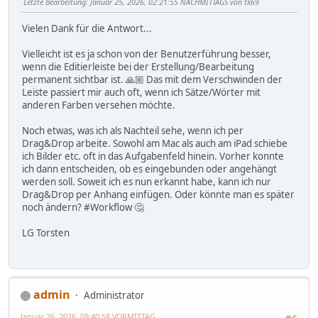
Letzte Bearbeitung
: Januar 25, 2026, 02:21:55 NACHMITTAGS von tk69
Vielen Dank für die Antwort...
Vielleicht ist es ja schon von der Benutzerführung besser,
wenn die Editierleiste bei der Erstellung/Bearbeitung
permanent sichtbar ist. 🙏🏼 Das mit dem Verschwinden der
Leiste passiert mir auch oft, wenn ich Sätze/Wörter mit
anderen Farben versehen möchte.
Noch etwas, was ich als Nachteil sehe, wenn ich per
Drag&Drop arbeite. Sowohl am Mac als auch am iPad schiebe
ich Bilder etc. oft in das Aufgabenfeld hinein. Vorher konnte
ich dann entscheiden, ob es eingebunden oder angehängt
werden soll. Soweit ich es nun erkannt habe, kann ich nur
Drag&Drop per Anhang einfügen. Oder könnte man es später
noch ändern? #Workflow 🤔
LG Torsten
admin
Administrator
Januar 26, 2026, 09:40:58 VORMITTAG