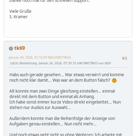
Danke noch mal für den schnellen Support.
Viele Grüße
S. Kramer
tk69
Januar 24, 2026, 07:16:59 NACHMITTAGS
#3
Letzte Bearbeitung
: Januar 24, 2026, 07:30:35 NACHMITTAGS von tk69
Habs auch gerade gesehen... War etwas verwirrt und komme
noch nicht klar damit... Was war an dem Button falsch?
Alt konnte man zwei Dinge gleichzeig einstellen... einmal
direkt mit dem Button und einmal als Anhang.
Ich habe sonst immer kurze Video direkt eingebettet... Nun
stehen nur Audios zur Auswahl...
Außerdem konnte man die Reihenfolge der Anzeige von
Aufgaben genau einstellen... Nun nicht mehr...
Und noch etwas geht nicht so ohne Weiteres: Ich arbeite mit