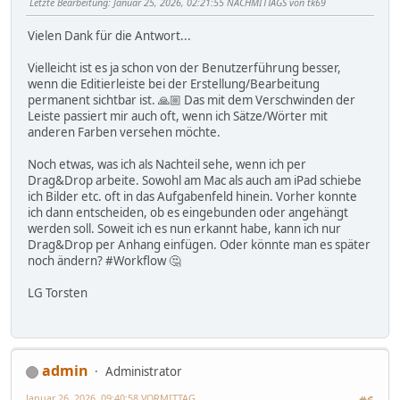
Letzte Bearbeitung
: Januar 25, 2026, 02:21:55 NACHMITTAGS von tk69
Vielen Dank für die Antwort...
Vielleicht ist es ja schon von der Benutzerführung besser,
wenn die Editierleiste bei der Erstellung/Bearbeitung
permanent sichtbar ist. 🙏🏼 Das mit dem Verschwinden der
Leiste passiert mir auch oft, wenn ich Sätze/Wörter mit
anderen Farben versehen möchte.
Noch etwas, was ich als Nachteil sehe, wenn ich per
Drag&Drop arbeite. Sowohl am Mac als auch am iPad schiebe
ich Bilder etc. oft in das Aufgabenfeld hinein. Vorher konnte
ich dann entscheiden, ob es eingebunden oder angehängt
werden soll. Soweit ich es nun erkannt habe, kann ich nur
Drag&Drop per Anhang einfügen. Oder könnte man es später
noch ändern? #Workflow 🤔
LG Torsten
admin
Administrator
Januar 26, 2026, 09:40:58 VORMITTAG