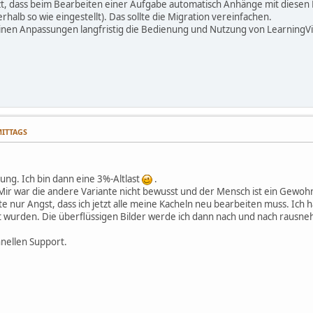
t, dass beim Bearbeiten einer Aufgabe automatisch Anhänge mit diesen 
halb so wie eingestellt). Das sollte die Migration vereinfachen.
einen Anpassungen langfristig die Bedienung und Nutzung von LearningVi
MITTAGS
rung. Ich bin dann eine 3%-Altlast
.
 Mir war die andere Variante nicht bewusst und der Mensch ist ein Gewohn
tte nur Angst, dass ich jetzt alle meine Kacheln neu bearbeiten muss. Ic
gt wurden. Die überflüssigen Bilder werde ich dann nach und nach rausn
nellen Support.