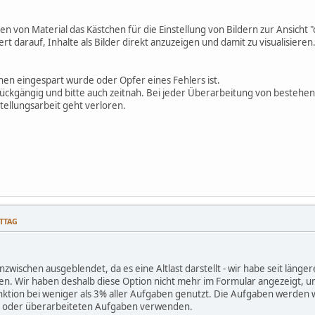
llen von Material das Kästchen für die Einstellung von Bildern zur Ansicht
t darauf, Inhalte als Bilder direkt anzuzeigen und damit zu visualisieren. 
chen eingespart wurde oder Opfer eines Fehlers ist.
ückgängig und bitte auch zeitnah. Bei jeder Überarbeitung von bestehend
tellungsarbeit geht verloren.
ITTAG
zwischen ausgeblendet, da es eine Altlast darstellt - wir habe seit länger
n. Wir haben deshalb diese Option nicht mehr im Formular angezeigt, u
tion bei weniger als 3% aller Aufgaben genutzt. Die Aufgaben werden w
n oder überarbeiteten Aufgaben verwenden.