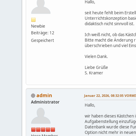
Hallo,
seit heute fehlt beim Erste
Unterrichtskonzeption basier
didaktisch nicht sinnvoll ist.
Newbie
Beiträge: 12
Ich weiß nicht, ob das Käst
Bitte macht die Änderung r
Gespeichert
überschrieben und viel Eins
Vielen Dank.
Liebe Grüße
S. Kramer
admin
Januar 22, 2026, 08:32:05 VORM
Administrator
Hallo,
wir haben dieses Kästchen in
Aufgabenstellung einzufüge
Datenbank wurde diese Funk
Option nicht mehr in neue
Hero Member