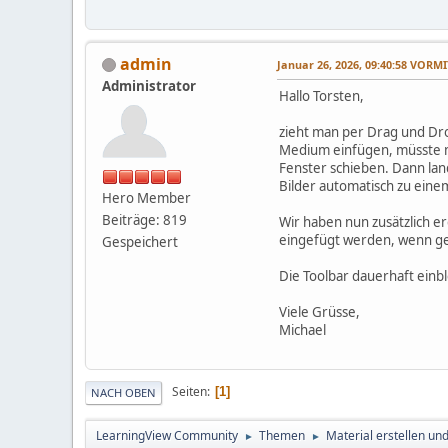
admin
Januar 26, 2026, 09:40:58 VORM
Administrator
Hallo Torsten,
zieht man per Drag und Dro
Medium einfügen, müsste man
Fenster schieben. Dann lan
Bilder automatisch zu ein
Hero Member
Beiträge: 819
Wir haben nun zusätzlich e
eingefügt werden, wenn ge
Gespeichert
Die Toolbar dauerhaft einbl
Viele Grüsse,
Michael
Seiten
1
NACH OBEN
LearningView Community
Themen
Material erstellen un
►
►