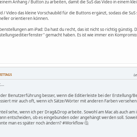
t einem Anhang / Button zu arbeiten, damit die SuS das Video in einem k
 / Video das kleine Vorschaubild für die Buttons ergänzt, sodass die SuS 
hneller orientieren können.
enstellungen am iPad: Da hast du recht, das ist nicht so richtig günstig.
tellungseditierfenster" gemacht haben. Es ist wie immer ein Kompromis
MITTAGS
Le
...
von der Benutzerführung besser, wenn die Editierleiste bei der Erstellung
ssiert mir auch oft, wenn ich Sätze/Wörter mit anderen Farben versehe
hteil sehe, wenn ich per Drag&Drop arbeite. Sowohl am Mac als auch am iP
dann entscheiden, ob es eingebunden oder angehängt werden soll. Sowei
nte man es später noch ändern? #Workflow 🤔