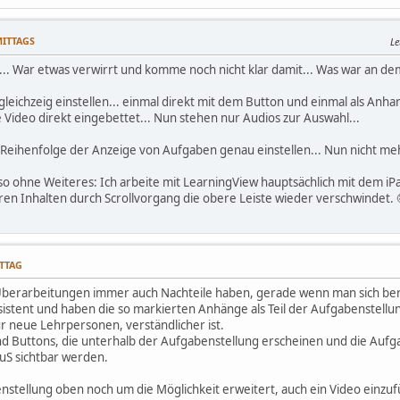
MITTAGS
Le
. War etwas verwirrt und komme noch nicht klar damit... Was war an de
leichzeig einstellen... einmal direkt mit dem Button und einmal als Anha
 Video direkt eingebettet... Nun stehen nur Audios zur Auswahl...
eihenfolge der Anzeige von Aufgaben genau einstellen... Nun nicht meh
so ohne Weiteres: Ich arbeite mit LearningView hauptsächlich mit dem iPa
ren Inhalten durch Scrollvorgang die obere Leiste wieder verschwindet. 
ITTAG
Überarbeitungen immer auch Nachteile haben, gerade wenn man sich bere
istent und haben die so markierten Anhänge als Teil der Aufgabenstellung
ür neue Lehrpersonen, verständlicher ist.
ind Buttons, die unterhalb der Aufgabenstellung erscheinen und die Aufg
uS sichtbar werden.
enstellung oben noch um die Möglichkeit erweitert, auch ein Video einzuf