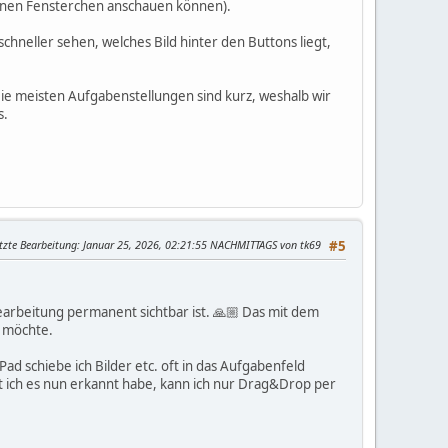
leinen Fensterchen anschauen können).
schneller sehen, welches Bild hinter den Buttons liegt,
 Die meisten Aufgabenstellungen sind kurz, weshalb wir
s.
tzte Bearbeitung
: Januar 25, 2026, 02:21:55 NACHMITTAGS von tk69
#5
/Bearbeitung permanent sichtbar ist. 🙏🏼 Das mit dem
n möchte.
ad schiebe ich Bilder etc. oft in das Aufgabenfeld
t ich es nun erkannt habe, kann ich nur Drag&Drop per