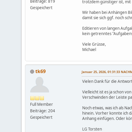
Beiträge: 819
trotzdem günstiger ist, mi
Gespeichert
Wir haben bei Anhängen Bild
damit sie sich ggf. noch sc
Editieren von langen Aufgab
kein getrenntes "Aufgabens
Viele Grüsse,
Michael
tk69
Januar 25, 2026, 01:31:33 NACH
Vielen Dank für die Antwort
Vielleicht ist es ja schon 
Verschwinden der Leiste pa
Full Member
Noch etwas, was ich als Nac
Beiträge: 204
hinein. Vorher konnte ich 
Gespeichert
Anhang einfügen. Oder kön
LG Torsten