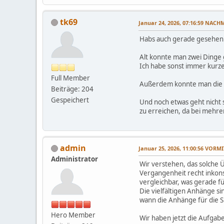
tk69
Januar 24, 2026, 07:16:59 NACH
Habs auch gerade gesehen..
Alt konnte man zwei Dinge g
Ich habe sonst immer kurze
Full Member
Außerdem konnte man die R
Beiträge: 204
Gespeichert
Und noch etwas geht nicht 
zu erreichen, da bei mehre
admin
Januar 25, 2026, 11:00:56 VORM
Administrator
Wir verstehen, das solche 
Vergangenheit recht inkons
vergleichbar, was gerade f
Die vielfältigen Anhänge s
wann die Anhänge für die S
Hero Member
Wir haben jetzt die Aufgab