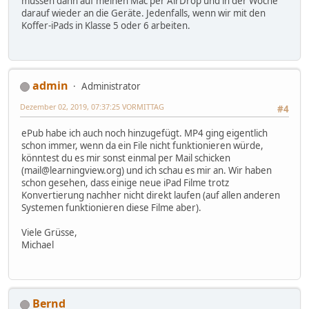
müssen dann auf meinen Mac per AirDrop und in der Woche
darauf wieder an die Geräte. Jedenfalls, wenn wir mit den
Koffer-iPads in Klasse 5 oder 6 arbeiten.
admin
Administrator
Dezember 02, 2019, 07:37:25 VORMITTAG
#4
ePub habe ich auch noch hinzugefügt. MP4 ging eigentlich
schon immer, wenn da ein File nicht funktionieren würde,
könntest du es mir sonst einmal per Mail schicken
(mail@learningview.org) und ich schau es mir an. Wir haben
schon gesehen, dass einige neue iPad Filme trotz
Konvertierung nachher nicht direkt laufen (auf allen anderen
Systemen funktionieren diese Filme aber).
Viele Grüsse,
Michael
Bernd