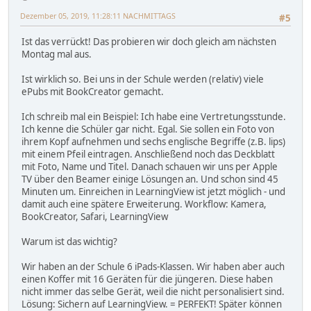
Dezember 05, 2019, 11:28:11 NACHMITTAGS
#5
Ist das verrückt! Das probieren wir doch gleich am nächsten
Montag mal aus.
Ist wirklich so. Bei uns in der Schule werden (relativ) viele
ePubs mit BookCreator gemacht.
Ich schreib mal ein Beispiel: Ich habe eine Vertretungsstunde.
Ich kenne die Schüler gar nicht. Egal. Sie sollen ein Foto von
ihrem Kopf aufnehmen und sechs englische Begriffe (z.B. lips)
mit einem Pfeil eintragen. Anschließend noch das Deckblatt
mit Foto, Name und Titel. Danach schauen wir uns per Apple
TV über den Beamer einige Lösungen an. Und schon sind 45
Minuten um. Einreichen in LearningView ist jetzt möglich - und
damit auch eine spätere Erweiterung. Workflow: Kamera,
BookCreator, Safari, LearningView
Warum ist das wichtig?
Wir haben an der Schule 6 iPads-Klassen. Wir haben aber auch
einen Koffer mit 16 Geräten für die jüngeren. Diese haben
nicht immer das selbe Gerät, weil die nicht personalisiert sind.
Lösung: Sichern auf LearningView. = PERFEKT! Später können