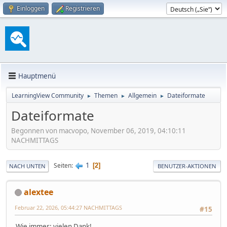
Einloggen
Registrieren
Hauptmenü
LearningView Community
Themen
Allgemein
Dateiformate
►
►
►
Dateiformate
Begonnen von macvopo, November 06, 2019, 04:10:11
NACHMITTAGS
1
Seiten
2
NACH UNTEN
BENUTZER-AKTIONEN
alextee
Februar 22, 2026, 05:44:27 NACHMITTAGS
#15
Wie immer: vielen Dank!