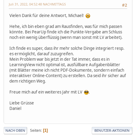
Juli 31, 2022, 04:52:48 NACHMITTAGS
#2
Vielen Dank für deine Antwort, Michael!
Hehe, ich bin eben grad am Rausfinden, was für mich passen
könnte. Bei PearUp finde ich die Punkte-Vergabe am Schluss
noch ein wenig überflüssig (wenn man sonst mit LV arbeitet).
Ich finde es super, dass ihr mehr solche Dinge integriert resp.
es ermöglicht, darauf zuzugreifen.
Mein Problem war bis jetzt in der Tat immer, dass es in
LearningView nicht optimal ist, ausfüllbare Aufgabenblätter
(mit Blätter meine ich nicht PDF-Dokumente, sondern einfach
interaktiver Online-Content) zu erstellen. Da seid ihr sicher auf
dem richtigen Weg.
Freue mich auf ein weiteres Jahr mit LV
.
Liebe Grüsse
Daniel
Seiten
1
NACH OBEN
BENUTZER-AKTIONEN