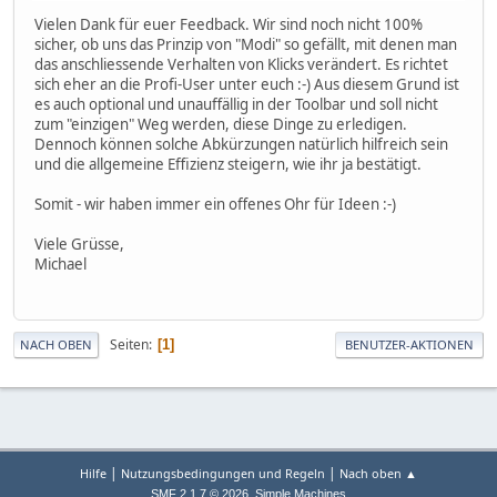
Vielen Dank für euer Feedback. Wir sind noch nicht 100%
sicher, ob uns das Prinzip von "Modi" so gefällt, mit denen man
das anschliessende Verhalten von Klicks verändert. Es richtet
sich eher an die Profi-User unter euch :-) Aus diesem Grund ist
es auch optional und unauffällig in der Toolbar und soll nicht
zum "einzigen" Weg werden, diese Dinge zu erledigen.
Dennoch können solche Abkürzungen natürlich hilfreich sein
und die allgemeine Effizienz steigern, wie ihr ja bestätigt.
Somit - wir haben immer ein offenes Ohr für Ideen :-)
Viele Grüsse,
Michael
Seiten
1
NACH OBEN
BENUTZER-AKTIONEN
|
|
Hilfe
Nutzungsbedingungen und Regeln
Nach oben ▲
,
SMF 2.1.7 © 2026
Simple Machines