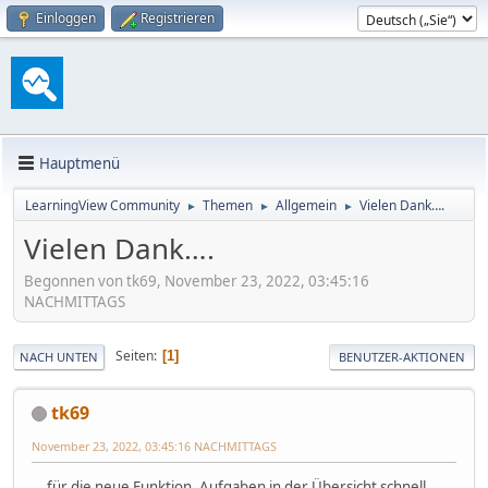
Einloggen
Registrieren
Hauptmenü
LearningView Community
Themen
Allgemein
Vielen Dank….
►
►
►
Vielen Dank….
Begonnen von tk69, November 23, 2022, 03:45:16
NACHMITTAGS
Seiten
1
NACH UNTEN
BENUTZER-AKTIONEN
tk69
November 23, 2022, 03:45:16 NACHMITTAGS
...für die neue Funktion, Aufgaben in der Übersicht schnell