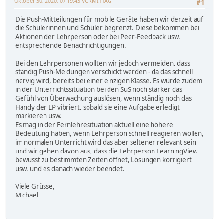
Oktober 30, 2020, 07:19:43 VORMITTAG
#1
Die Push-Mitteilungen für mobile Geräte haben wir derzeit auf
die Schülerinnen und Schüler begrenzt. Diese bekommen bei
Aktionen der Lehrperson oder bei Peer-Feedback usw.
entsprechende Benachrichtigungen.
Bei den Lehrpersonen wollten wir jedoch vermeiden, dass
ständig Push-Meldungen verschickt werden - da das schnell
nervig wird, bereits bei einer einzigen Klasse. Es würde zudem
in der Unterrichtssituation bei den SuS noch stärker das
Gefühl von Überwachung auslösen, wenn ständig noch das
Handy der LP vibriert, sobald sie eine Aufgabe erledigt
markieren usw.
Es mag in der Fernlehresituation aktuell eine höhere
Bedeutung haben, wenn Lehrperson schnell reagieren wollen,
im normalen Unterricht wird das aber seltener relevant sein
und wir gehen davon aus, dass die Lehrperson LearningView
bewusst zu bestimmten Zeiten öffnet, Lösungen korrigiert
usw. und es danach wieder beendet.
Viele Grüsse,
Michael