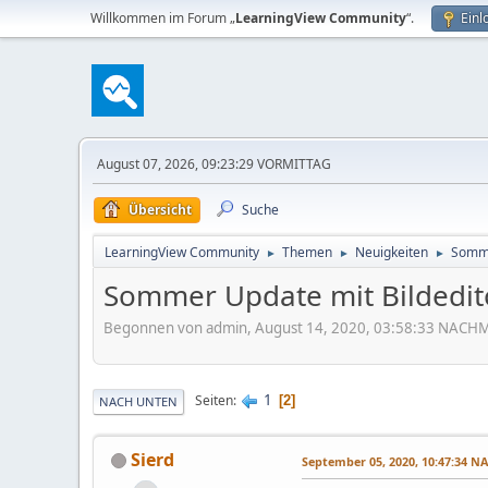
Willkommen im Forum „
LearningView Community
“.
Einl
August 07, 2026, 09:23:29 VORMITTAG
Übersicht
Suche
LearningView Community
Themen
Neuigkeiten
Somme
►
►
►
Sommer Update mit Bildedit
Begonnen von admin, August 14, 2020, 03:58:33 NACH
1
Seiten
2
NACH UNTEN
Sierd
September 05, 2020, 10:47:34 