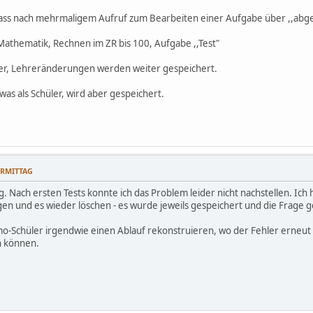
 dass nach mehrmaligem Aufruf zum Bearbeiten einer Aufgabe über ,,abg
 Mathematik, Rechnen im ZR bis 100, Aufgabe ,,Test"
ler, Lehreränderungen werden weiter gespeichert.
was als Schüler, wird aber gespeichert.
VORMITTAG
. Nach ersten Tests konnte ich das Problem leider nicht nachstellen. Ich
ügen und es wieder löschen - es wurde jeweils gespeichert und die Frage
-Schüler irgendwie einen Ablauf rekonstruieren, wo der Fehler erneut a
n können.