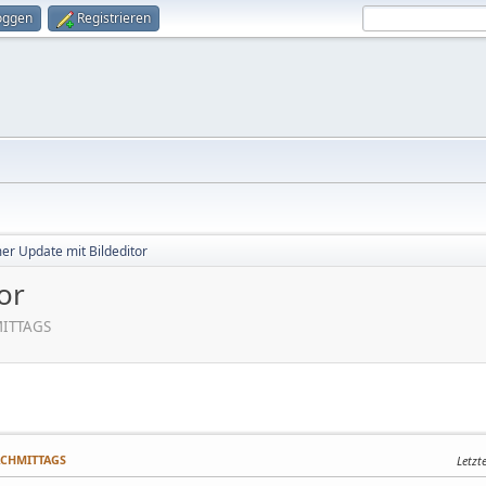
oggen
Registrieren
r Update mit Bildeditor
or
MITTAGS
NACHMITTAGS
Letzt