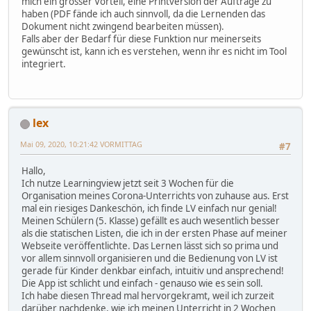
mich ein grosser Vorteil, eine Printversion der Aufträge zu
haben (PDF fände ich auch sinnvoll, da die Lernenden das
Dokument nicht zwingend bearbeiten müssen).
Falls aber der Bedarf für diese Funktion nur meinerseits
gewünscht ist, kann ich es verstehen, wenn ihr es nicht im Tool
integriert.
lex
Mai 09, 2020, 10:21:42 VORMITTAG
#7
Hallo,
Ich nutze Learningview jetzt seit 3 Wochen für die
Organisation meines Corona-Unterrichts von zuhause aus. Erst
mal ein riesiges Dankeschön, ich finde LV einfach nur genial!
Meinen Schülern (5. Klasse) gefällt es auch wesentlich besser
als die statischen Listen, die ich in der ersten Phase auf meiner
Webseite veröffentlichte. Das Lernen lässt sich so prima und
vor allem sinnvoll organisieren und die Bedienung von LV ist
gerade für Kinder denkbar einfach, intuitiv und ansprechend!
Die App ist schlicht und einfach - genauso wie es sein soll.
Ich habe diesen Thread mal hervorgekramt, weil ich zurzeit
darüber nachdenke, wie ich meinen Unterricht in 2 Wochen