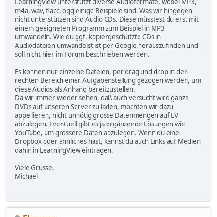
LearningView unterstützt diverse Audioformate, wobei MP3,
m4a, wav, flacc, ogg einige Beispiele sind. Was wir hingegen
nicht unterstützen sind Audio CDs. Diese müsstest du erst mit
einem geeigneten Programm zum Beispiel in MP3
umwandeln. Wie du ggf. kopiergeschützte CDs in
Audiodateien umwandelst ist per Google herauszufinden und
soll nicht hier im Forum beschrieben werden.
Es können nur einzelne Dateien, per drag und drop in den
rechten Bereich einer Aufgabenstellung gezogen werden, um
diese Audios als Anhang bereitzustellen.
Da wir immer wieder sehen, daß auch versucht wird ganze
DVDs auf unseren Server zu laden, möchten wir dazu
appellieren, nicht unnötig grosse Datenmengen auf LV
abzulegen. Eventuell gibt es ja ergänzende Lösungen wie
YouTube, um grössere Daten abzulegen. Wenn du eine
Dropbox oder ähnliches hast, kannst du auch Links auf Medien
dahin in LearningView eintragen.
Viele Grüsse,
Michael