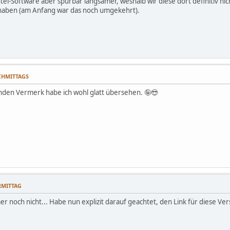
ntel-Software aber spürbar langsamer, weshalb wir diese dort definitiv 
 haben (am Anfang war das noch umgekehrt).
ACHMITTAGS
nden Vermerk habe ich wohl glatt übersehen. 🤪😎
ORMITTAG
r noch nicht... Habe nun explizit darauf geachtet, den Link für diese Vers