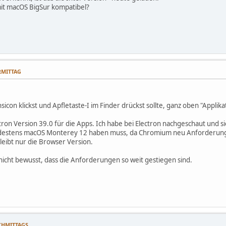
 mit macOS BigSur kompatibel?
ORMITTAG
icon klickst und Apfletaste-I im Finder drückst sollte, ganz oben "Applikat
ron Version 39.0 für die Apps. Ich habe bei Electron nachgeschaut und si
estens macOS Monterey 12 haben muss, da Chromium neu Anforderungen ge
leibt nur die Browser Version.
t nicht bewusst, dass die Anforderungen so weit gestiegen sind.
ACHMITTAGS