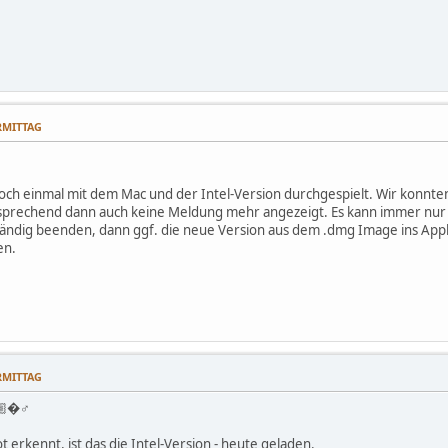
ORMITTAG
och einmal mit dem Mac und der Intel-Version durchgespielt. Wir konnten 
prechend dann auch keine Meldung mehr angezeigt. Es kann immer nur ein
ständig beenden, dann ggf. die neue Version aus dem .dmg Image ins Appl
en.
ORMITTAG
🏼�♂️
erkennt, ist das die Intel-Version - heute geladen.