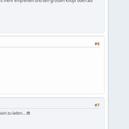
nicht mehr empfehlen und den grossen Knopf oben auf
#6
#7
ion zu laden... 🙈