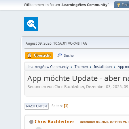
Willkommen im Forum „
LearningView Community
“.
Einl
August 09, 2026, 10:56:01 VORMITTAG
Übersicht
Suche
LearningView Community
Themen
Installation
App mö
►
►
►
App möchte Update - aber na
Begonnen von Chris Bachleitner, Dezember 03, 2025, 
Seiten
1
NACH UNTEN
Chris Bachleitner
Dezember 03, 2025, 09:11:16 V