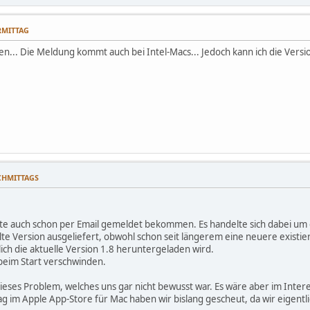
ORMITTAG
len... Die Meldung kommt auch bei Intel-Macs... Jedoch kann ich die Vers
ACHMITTAGS
e auch schon per Email gemeldet bekommen. Es handelte sich dabei um ei
alte Version ausgeliefert, obwohl schon seit längerem eine neuere existie
ich die aktuelle Version 1.8 heruntergeladen wird.
beim Start verschwinden.
ieses Problem, welches uns gar nicht bewusst war. Es wäre aber im Inter
g im Apple App-Store für Mac haben wir bislang gescheut, da wir eigentl