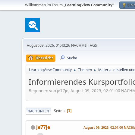
Willkommen im Forum „
LearningView Community
“.
Einl
August 09, 2026, 01:43:26 NACHMITTAGS
Übersicht
Suche
LearningView Community
Themen
Material erstellen un
►
►
Informierendes Kursportfoli
Begonnen von je77je, August 09, 2025, 02:01:00 NACH
Seiten
1
NACH UNTEN
je77je
August 09, 2025, 02:01:00 NAC