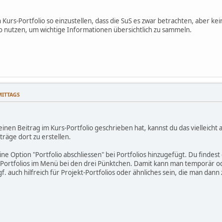
in Kurs-Portfolio so einzustellen, dass die SuS es zwar betrachten, aber 
io nutzen, um wichtige Informationen übersichtlich zu sammeln.
HMITTAGS
inen Beitrag im Kurs-Portfolio geschrieben hat, kannst du das vielleich
iträge dort zu erstellen.
ine Option "Portfolio abschliessen" bei Portfolios hinzugefügt. Du finde
 Portfolios im Menü bei den drei Pünktchen. Damit kann man temporär o
. auch hilfreich für Projekt-Portfolios oder ähnliches sein, die man dan