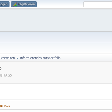
oggen
Registrieren
d verwalten
Informierendes Kursportfolio
►
o
MITTAGS
HMITTAGS