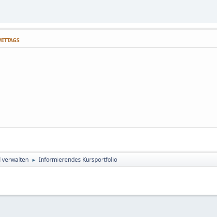
HMITTAGS
d verwalten
Informierendes Kursportfolio
►