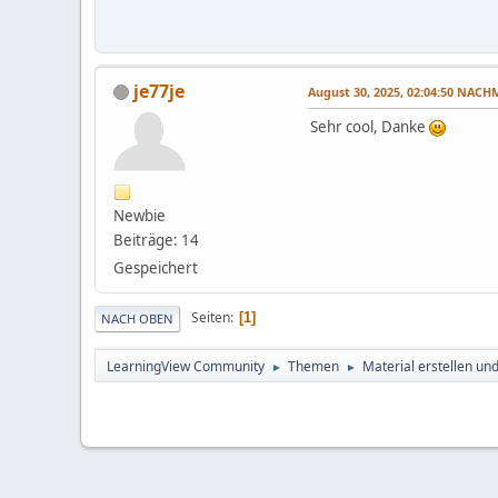
je77je
August 30, 2025, 02:04:50 NAC
Sehr cool, Danke
Newbie
Beiträge: 14
Gespeichert
Seiten
1
NACH OBEN
LearningView Community
Themen
Material erstellen un
►
►