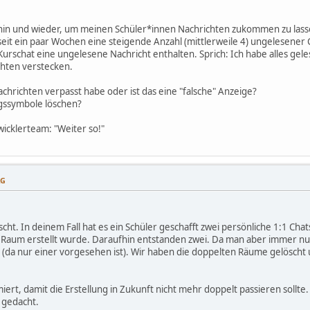
 hin und wieder, um meinen Schüler*innen Nachrichten zukommen zu lasse
seit ein paar Wochen eine steigende Anzahl (mittlerweile 4) ungelesener C
urschat eine ungelesene Nachricht enthalten. Sprich: Ich habe alles gelese
hten verstecken.
Nachrichten verpasst habe oder ist das eine "falsche" Anzeige?
ngssymbole löschen?
wicklerteam: "Weiter so!"
AG
ht. In deinem Fall hat es ein Schüler geschafft zwei persönliche 1:1 Chat
r Raum erstellt wurde. Daraufhin entstanden zwei. Da man aber immer nur
(da nur einer vorgesehen ist). Wir haben die doppelten Räume gelöscht un
ert, damit die Erstellung in Zukunft nicht mehr doppelt passieren sollte.
o gedacht.