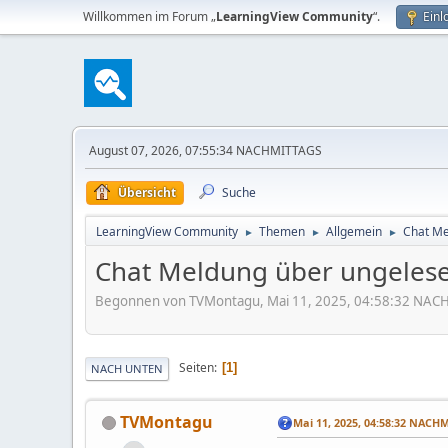
Willkommen im Forum „
LearningView Community
“.
Einl
August 07, 2026, 07:55:34 NACHMITTAGS
Übersicht
Suche
LearningView Community
Themen
Allgemein
Chat Me
►
►
►
Chat Meldung über ungeles
Begonnen von TVMontagu, Mai 11, 2025, 04:58:32 NA
Seiten
1
NACH UNTEN
TVMontagu
Mai 11, 2025, 04:58:32 NACH