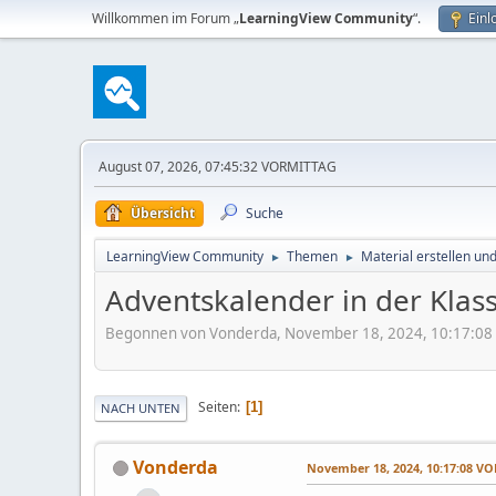
Willkommen im Forum „
LearningView Community
“.
Einl
August 07, 2026, 07:45:32 VORMITTAG
Übersicht
Suche
LearningView Community
Themen
Material erstellen un
►
►
Adventskalender in der Klas
Begonnen von Vonderda, November 18, 2024, 10:17:0
Seiten
1
NACH UNTEN
Vonderda
November 18, 2024, 10:17:08 V