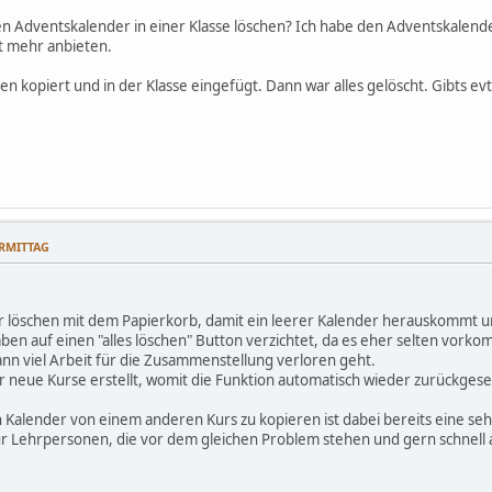
n Adventskalender in einer Klasse löschen? Ich habe den Adventskalender
ht mehr anbieten.
eren kopiert und in der Klasse eingefügt. Dann war alles gelöscht. Gibts e
ORMITTAG
er löschen mit dem Papierkorb, damit ein leerer Kalender herauskommt u
ben auf einen "alles löschen" Button verzichtet, da es eher selten vor
nn viel Arbeit für die Zusammenstellung verloren geht.
 neue Kurse erstellt, womit die Funktion automatisch wieder zurückgeset
Kalender von einem anderen Kurs zu kopieren ist dabei bereits eine sehr 
für Lehrpersonen, die vor dem gleichen Problem stehen und gern schnell a