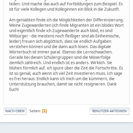
teilen. Und mache das auch auf Fortbildungen zum Beispiel. Es
ist für viele Kollegen und Kolleginnen ein Blick in die Zukunft.
Am genialsten finde ich die Möglichkeiten der Differenzierung.
Meine Zugewanderten (ich finde Migranten ist ein blödes Wort
und eigentlich finde ich Zugewanderte auch blöd, es sind
Mitbürger - die meistens noch fleißiger sind als Einheimische,
leider) freuen sich abgöttisch, dass sie endlich Aufgaben
verstehen können und die dann auch lösen. Das digitale
Wörterbuch ist immer parat. Ebenso die Lernschwachen.
Gerade bei diesen Schülergruppen sind die Misserfolge
ziemlich zahlreich. Und endlich ist es anders. Wirklich. Sie
blühen förmlich auf. ich spüre über die Zeit die Fortschritte. Es
ist so genial, auch wenn ich viel Zeit investieren muss. Ich sage
es frei heraus: Endlich kann ich mich um die kümmern, die
Unterstützung brauchen, damit sie nicht resignieren. Dank
Euch!
Seiten
1
NACH OBEN
BENUTZER-AKTIONEN