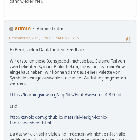
dann wieder hier.
admin
Administrator
Dezember 02, 2019, 11:09:13 NACHMITTAGS
#1
Hi Berd, vielen Dank für dein Feedback.
Wir erstellen diese Icons jedoch nicht selbst. Sie sind Teil von
zwei beliebten Symbol-Bibliotheken, die wir in LearningView
eingebaut haben. Wir können damit aus einer Palette von
Symbolen einige auswählen, die in der Auflistung angeboten
werden:
https://learningview.org/app/libs/Font-Awesome-4.3.0.pdf
und
http://zavoloklom.github.io/material-design-iconic-
font/cheatsheet.html
Da das wirklich sehr viele sind, möchten wir nicht einfach alle
einblenden, da es dann für die Nutzenden wieder schwierig