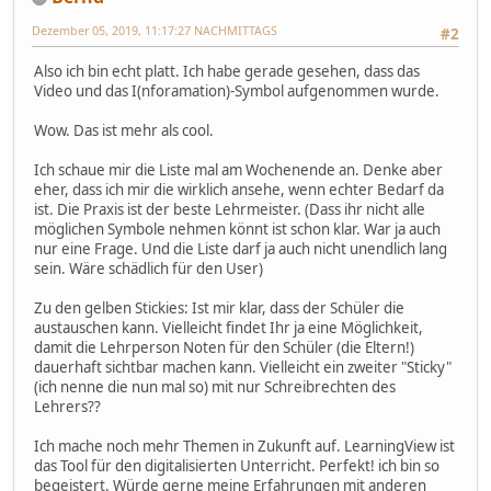
Dezember 05, 2019, 11:17:27 NACHMITTAGS
#2
Also ich bin echt platt. Ich habe gerade gesehen, dass das
Video und das I(nforamation)-Symbol aufgenommen wurde.
Wow. Das ist mehr als cool.
Ich schaue mir die Liste mal am Wochenende an. Denke aber
eher, dass ich mir die wirklich ansehe, wenn echter Bedarf da
ist. Die Praxis ist der beste Lehrmeister. (Dass ihr nicht alle
möglichen Symbole nehmen könnt ist schon klar. War ja auch
nur eine Frage. Und die Liste darf ja auch nicht unendlich lang
sein. Wäre schädlich für den User)
Zu den gelben Stickies: Ist mir klar, dass der Schüler die
austauschen kann. Vielleicht findet Ihr ja eine Möglichkeit,
damit die Lehrperson Noten für den Schüler (die Eltern!)
dauerhaft sichtbar machen kann. Vielleicht ein zweiter "Sticky"
(ich nenne die nun mal so) mit nur Schreibrechten des
Lehrers??
Ich mache noch mehr Themen in Zukunft auf. LearningView ist
das Tool für den digitalisierten Unterricht. Perfekt! ich bin so
begeistert. Würde gerne meine Erfahrungen mit anderen