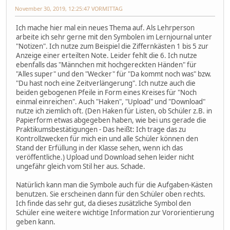
November 30, 2019, 12:25:47 VORMITTAG
Ich mache hier mal ein neues Thema auf. Als Lehrperson
arbeite ich sehr gerne mit den Symbolen im Lernjournal unter
"Notizen". Ich nutze zum Beispiel die Ziffernkästen 1 bis 5 zur
Anzeige einer erteilten Note. Leider fehlt die 6. Ich nutze
ebenfalls das "Männchen mit hochgereckten Händen" für
"Alles super" und den "Wecker" für "Da kommt noch was" bzw.
"Du hast noch eine Zeitverlängerung". Ich nutze auch die
beiden gebogenen Pfeile in Form eines Kreises für "Noch
einmal einreichen". Auch "Haken", "Upload" und "Download"
nutze ich ziemlich oft. (Den Haken für Listen, ob Schüler z.B. in
Papierform etwas abgegeben haben, wie bei uns gerade die
Praktikumsbestätigungen - Das heißt: Ich trage das zu
Kontrollzwecken für mich ein und alle Schüler können den
Stand der Erfüllung in der Klasse sehen, wenn ich das
veröffentliche.) Upload und Download sehen leider nicht
ungefähr gleich vom Stil her aus. Schade.
Natürlich kann man die Symbole auch für die Aufgaben-Kästen
benutzen. Sie erscheinen dann für den Schüler oben rechts.
Ich finde das sehr gut, da dieses zusätzliche Symbol den
Schüler eine weitere wichtige Information zur Vororientierung
geben kann.