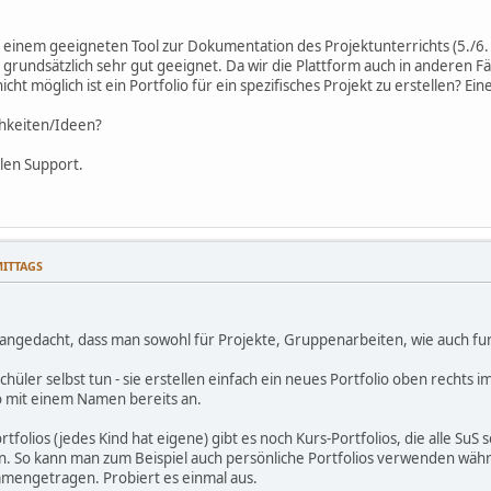
h einem geeigneten Tool zur Dokumentation des Projektunterrichts (5./6. 
 grundsätzlich sehr gut geeignet. Da wir die Plattform auch in anderen Fä
 nicht möglich ist ein Portfolio für ein spezifisches Projekt zu erstellen? 
chkeiten/Ideen?
llen Support.
MITTAGS
o angedacht, dass man sowohl für Projekte, Gruppenarbeiten, wie auch fur
hüler selbst tun - sie erstellen einfach ein neues Portfolio oben rechts
lio mit einem Namen bereits an.
folios (jedes Kind hat eigene) gibt es noch Kurs-Portfolios, die alle SuS
. So kann man zum Beispiel auch persönliche Portfolios verwenden währ
mmengetragen. Probiert es einmal aus.