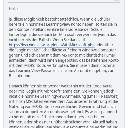
Hallo,
ja, diese Möglichkeit besteht tatsächlich. Wenn die Schüler
bereits ein normales LearningView Konto haben, sollten sie in
den Kontoeinstellungen ihre Emailadresse der Schule
hinterlegen, die sie auch bei Microsoft verwenden (wenn das
nicht bereits der Fall ist). Wenn Sie dann auf
https://learningview.org/loginWithMicrosoft.php
oder über
die "Login mit MS" Schaltfläche auf einem Windows Computer
gehen und sich dann mit dem MS Konto mit identischer Email
anmelden, dann wird ihnen angeboten, das bestehende Konto
mit dem MS-Konto zu verknüpfen. Sie müssen dann nochmal
das LearningView-Passwort zu ihrem Account eingeben, zur
Bestätigung.
Danach können sie entweder weiterhin mit der Code-Karte
oder mit "Login mit Microsoft" anmelden. Sie können jedoch
nicht die normale LearningView-Anmeldung (Email + Passwort)
mit ihren MS-Daten verwenden! Aus unserer Erfahrung ist die
Nutzung von MS-Konten kein wirklicher Gewinn und hat auch
schon zu doppelten Accounts usw. geführt. Es wäre spannend
zu hören, ob eure Schüler:innen damit besser arbeiten
können, oder ob es nur unübersichtlicher wird. Aktuell haben
weniger als 2% aller LearningView Accounts eine Verknüpfung