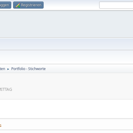
oggen
Registrieren
ten
Portfolio - Stichworte
►
RMITTAG
G