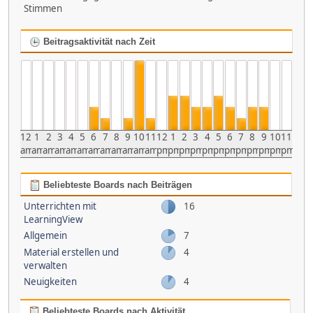
Stimmen
Beitragsaktivität nach Zeit
12
1
2
3
4
5
6
7
8
9
10
11
12
1
2
3
4
5
6
7
8
9
10
11
am
am
am
am
am
am
am
am
am
am
am
am
pm
pm
pm
pm
pm
pm
pm
pm
pm
pm
pm
pm
Beliebteste Boards nach Beiträgen
Unterrichten mit
16
LearningView
Allgemein
7
Material erstellen und
4
verwalten
Neuigkeiten
4
Beliebteste Boards nach Aktivität