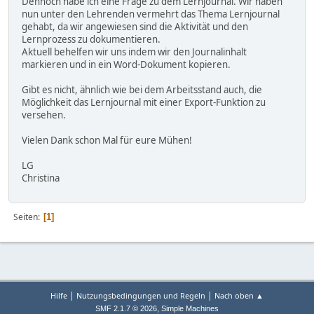
Dennoch habe ich eine Frage zu dem Lernjournal. Wir haben
nun unter den Lehrenden vermehrt das Thema Lernjournal
gehabt, da wir angewiesen sind die Aktivität und den
Lernprozess zu dokumentieren.
Aktuell behelfen wir uns indem wir den Journalinhalt
markieren und in ein Word-Dokument kopieren.
Gibt es nicht, ähnlich wie bei dem Arbeitsstand auch, die
Möglichkeit das Lernjournal mit einer Export-Funktion zu
versehen.
Vielen Dank schon Mal für eure Mühen!
LG
Christina
Seiten
1
|
|
Hilfe
Nutzungsbedingungen und Regeln
Nach oben ▲
,
SMF 2.1.7 © 2026
Simple Machines