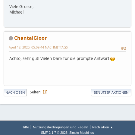
Viele Grüsse,
Michael
ChantalGloor
April 18, 2020, 05:09:44 NACHMITTAGS
#2
Achso, sehr gut! Vielen Dank für die prompte Antwort
Seiten
1
NACH OBEN
BENUTZER-AKTIONEN
|
|
Hilfe
Nutzungsbedingungen und Regeln
Nach oben ▲
,
SMF 2.1.7 © 2026
Simple Machines