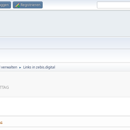
oggen
Registrieren
d verwalten
Links in zebis.digital
►
ITTAG
AG