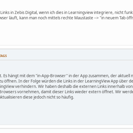
e Links in Zebis Digital, wenn ich dies in Learningview integriere, nicht fun
er läuft, kann man noch mittels rechte Maustaste --> "in neuem Tab öffne
TTAGS
. Es hängt mit dem "in-App-Browser" in der App zusammen, der aktuell nic
 öffnen. In der Folge würden die Links in der LearningView App über d
ngView verhindern. Wir haben deshalb die externen Links innerhalb von
Browsers vornehmen, damit dieser Links wieder extern öffnet. Wir werd
ktualisieren diese jedoch nicht so häufig.